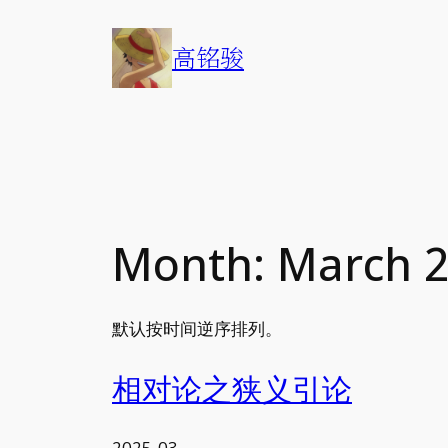
Skip
to
高铭骏
content
Month:
March 
默认按时间逆序排列。
相对论之狭义引论
2025-03