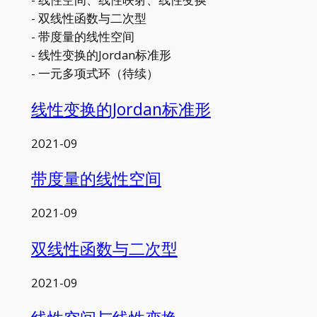
- 双线性函数与二次型
- 带度量的线性空间
- 线性变换的Jordan标准形
- 一元多项式环（待续）
线性变换的Jordan标准形
2021-09
带度量的线性空间
2021-09
双线性函数与二次型
2021-09