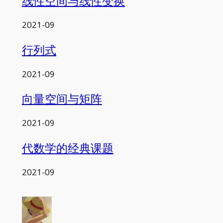
线性空间与线性变换
2021-09
行列式
2021-09
向量空间与矩阵
2021-09
代数学的经典课题
2021-09