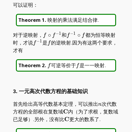
可以证明：
Theorem 1
.
映射的乘法满足结合律.
−
1
−
1
f\circ
f^{-1}\circ
对于逆映射，
∘
和
∘
都为恒等映射
f
f
f
f
f^{-1}
f
−
1
f^{-1}
f
时，才说
是
的逆映射.因为有这两个要求，
f
f
才有
f
f
Theorem 2
.
可逆等价于
是一一映射.
f
f
3. 一元高次代数方程的基础知识
n
首先给出高等代数基本定理，可以推出
次代数
n
\mathbf{C}
C
方程的全部根在复数域
内（为了求根，复数域
\mathbf{C}
C
已足够）.另外，没有比
更大的数系了.