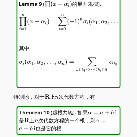
\prod(x-
Lemma 9
(
(
−
)
的展开规律
)
.
∏
x
α
i
\alpha_i)
n
n
∏
∑
n
(
−
)
=
(
−
1
)
(
,
,
…
,
)
∏
i
=
1
n
(
x
−
α
i
)
=
∑
i
=
0
n
(
−
1
)
n
σ
i
(
α
1
,
α
2
,
…
,
α
n
)
x
n
−
i
.
x
α
σ
α
α
α
x
1
2
i
i
n
=
1
=
0
i
i
其中
∑
(
,
,
…
,
)
=
…
σ
i
(
α
1
,
α
2
,
…
,
α
n
)
=
∑
1
⩽
k
1
<
⋯
<
k
i
⩽
n
α
k
1
α
k
2
…
α
k
i
.
σ
α
α
α
α
α
1
2
i
n
k
k
1
2
⩽
⩽
1
<
⋯
<
k
k
n
1
i
\mathbf{R}
R
n
特别地，对于
上
次代数方程，有
n
\alpha=a+b\,
Theorem 10
(
虚根共轭
)
.
如果
=
+
i
α
a
b
\mathrm{i}
\mathbf{R}
R
n
\overline{\alp
是
上
次代数方程的一个根，则
=
n
α
b\, \mathrm{i
−
i
也是它的根.
a
b