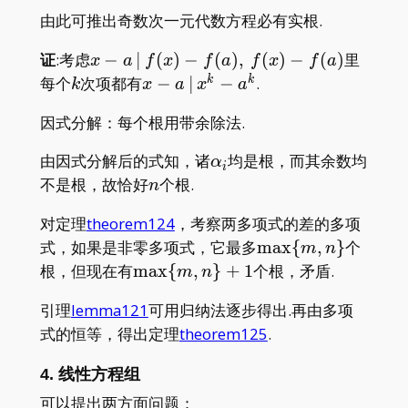
由此可推出奇数次一元代数方程必有实根.
x-a\,
证
:考虑
−
∣
(
)
−
(
)
,
(
)
−
(
)
里
x
a
f
x
f
a
f
x
f
a
|\,
k
x-
每个
次项都有
−
∣
−
.
k
k
k
x
a
x
a
f(x)-
a\,
因式分解：每个根用带余除法.
f(a),\,
|\,
f(x)-
x^k-
\alpha_i
由因式分解后的式知，诸
均是根，而其余数均
α
f(a)
a^k
i
n
不是根，故恰好
个根.
n
对定理
theorem124
，考察两多项式的差的多项
\max\
式，如果是非零多项式，它最多
m
a
x
{
,
}
个
m
n
{m,n\}
\max\
根，但现在有
m
a
x
{
,
}
+
1
个根，矛盾.
m
n
{m,n\}+1
引理
lemma121
可用归纳法逐步得出.再由多项
式的恒等，得出定理
theorem125
.
4. 线性方程组
可以提出两方面问题：