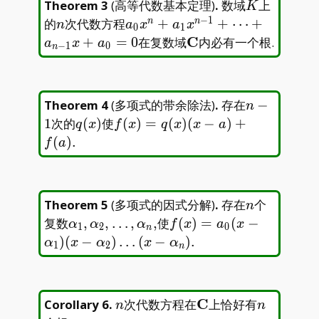
K
Theorem 3
(
高等代数基本定理
)
.
数域
上
K
−
1
n
a_0x^n+a_1x^{n-
的
次代数方程
+
+
⋯
+
n
n
n
a
x
a
x
0
1
1}+\dots+a_{n-
\mathbf{C}
C
+
=
0
在复数域
内必有一个根.
a
x
a
−
1
0
n
1}x+a_0=0
n-
Theorem 4
(
多项式的带余除法
)
.
存在
−
n
1
q(x)
f(x)=q(x)
1
次的
(
)
使
(
)
=
(
)
(
−
)
+
q
x
f
x
q
x
x
a
(x-
(
)
.
f
a
a)+f(a).
n
Theorem 5
(
多项式的因式分解
)
.
存在
个
n
\alpha_1,\alpha_2,\dots,\alpha_n,
f(x)=a_0(x-
复数
,
,
…
,
,
使
(
)
=
(
−
α
α
α
f
x
a
x
1
2
0
n
\alpha_1)(x-
)
(
−
)
…
(
−
)
.
α
x
α
x
α
1
2
n
\alpha_2)\dots(x-
\alpha_n).
n
\mathbf{C}
C
n
Corollary 6
.
次代数方程在
上恰好有
n
n