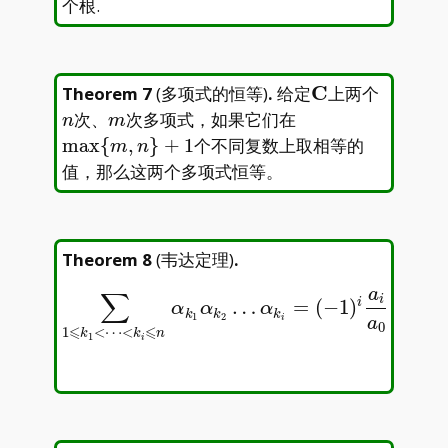
个根.
\mathbf{C}
C
n
Theorem 7
(
多项式的恒等
)
.
给定
上两个
m
\max\
次、
次多项式，如果它们在
n
m
{m,n\}+1
m
a
x
{
,
}
+
1
个不同复数上取相等的
m
n
值，那么这两个多项式恒等。
Theorem 8
(
韦达定理
)
.
a
∑
i
i
…
=
(
−
1
)
.
∑
1
⩽
k
1
<
⋯
<
k
i
⩽
n
α
k
1
α
k
2
…
α
k
i
=
(
−
1
)
i
a
i
a
0
.
α
α
α
k
k
k
1
2
i
a
0
⩽
⩽
1
<
⋯
<
k
k
n
1
i