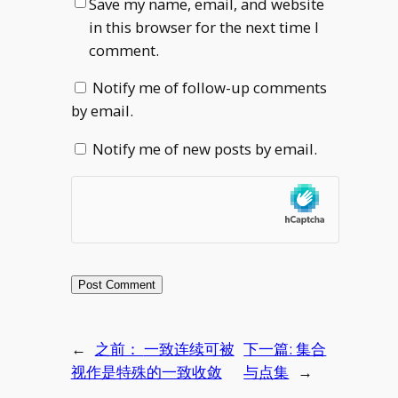
Save my name, email, and website
in this browser for the next time I
comment.
Notify me of follow-up comments
by email.
Notify me of new posts by email.
←
之前：
一致连续可被
下一篇:
集合
视作是特殊的一致收敛
与点集
→