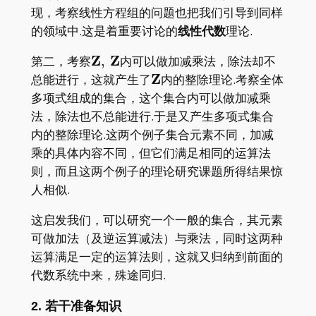
现，考察线性方程组的问题也把我们引导到同样
的领域中.这是着重要讨论的
线性代数
理论.
\mathbf{Z},\,
Z
Z
第二，考察
,
内可以做加减乘法，除法却不
\mathbf{Z}
\mathbf{Z}
Z
总能进行，这就产生了
内的整除理论.考察全体
多项式组成的集合，这个集合内可以做加减乘
法，除法也不总能进行.于是又产生多项式集合
内的整除理论.这两个例子集合元素不同，加减
乘的具体内容不同，但它们满足相同的运算法
则，而且这两个例子的理论研究课题所得结果惊
人相似.
这启发我们，可以研究一个一般的集合，其元素
可做加法（及逆运算减法）与乘法，同时这两种
运算满足一定的运算法则，这就又归纳到前面的
代数系统中来，殊途同归.
2. 若干准备知识