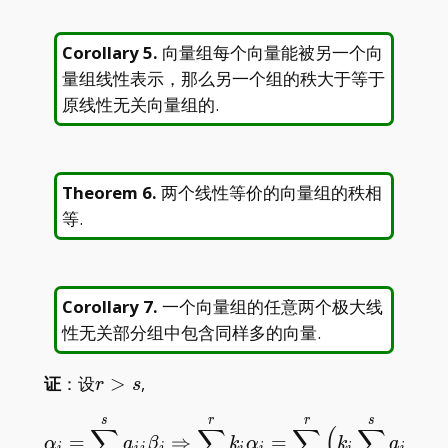
Corollary 5
.
向量组每个向量能被另一个向
量组线性表示，那么另一个组的秩大于等于
原线性无关向量组的.
Theorem 6
.
两个线性等价的向量组的秩相
等.
Corollary 7
.
一个向量组的任意两个极大线
性无关部分组中包含同样多的向量.
r>s
证
：设
>
,
r
s
s
r
r
s
\alpha_i=\sum_{j=1}^sa
∑
∑
∑
(
∑
)
=
⇒
=
α
a
β
k
α
k
a
β