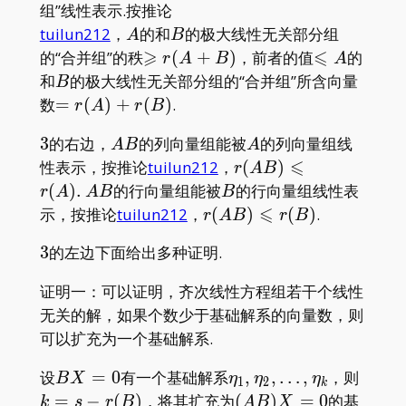
组”线性表示.按推论
A
B
tuilun212
，
的和
的极大线性无关部分组
A
B
⩾
⩽
\geqslant
\leqslant
的“合并组”的秩
(
+
)
，前者的值
的
r
A
B
A
r(A+B)
A
B
和
的极大线性无关部分组的“合并组”所含向量
B
=r(A)+r(B)
数
=
(
)
+
(
)
.
r
A
r
B
3
AB
A
3
的右边，
的列向量组能被
的列向量组线
A
B
A
⩽
r(AB)\leqslant
性表示，按推论
tuilun212
，
(
)
r
A
B
r(A).\, AB
B
(
)
.
的行向量组能被
的行向量组线性表
r
A
A
B
B
⩽
r(AB)\leqslant
示，按推论
tuilun212
，
(
)
(
)
.
r
A
B
r
B
r(B)
3
3
的左边下面给出多种证明.
证明一：可以证明，齐次线性方程组若干个线性
无关的解，如果个数少于基础解系的向量数，则
可以扩充为一个基础解系.
BX=0
\eta_1,\eta_2,\dots,\
k=s-
设
=
0
有一个基础解系
,
,
…
,
，则
B
X
η
η
η
1
2
k
r(B)
(AB)X=0
=
−
(
)
，将其扩充为
(
)
=
0
的基
k
s
r
B
A
B
X