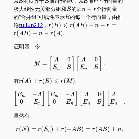
AB
B
r
AB
r
的秩等于
前
行的秩，
前
个行向量的
A
B
B
r
A
B
r
B
n-
极大线性无关部分组和
的后
−
个行向量
B
n
r
r
B
的“合并组”可线性表示
的每一个行向量，由推
B
⩽
r(B)\leqslant
论
tuilun212
，
(
)
(
)
+
−
=
r
B
r
A
B
n
r
r(AB)+n-
(
)
+
−
(
)
.
r
A
B
n
r
A
r=r(AB)+n-
证明四：令
r(A)
0
0
M=\begin{bmatrix}A&0 
[
]
[
]
A
A
=
.
M
E
B
E
B
n
n
⩽
r(A)+r(B)\leqslant
有
(
)
+
(
)
(
)
.
r
A
r
B
r
M
r(M)
−
−
0
0
\begin{bmatrix}E_m&-A
[
]
[
]
[
]
[
]
[
E
A
E
A
A
A
m
m
0
0
E
E
E
B
E
B
n
n
n
n
显然有
(
)
=
(
)
+
(
−
r(N)=r(E_n)+r(-AB)=r
)
=
(
)
+
.
r
N
r
E
r
A
B
r
A
B
n
n