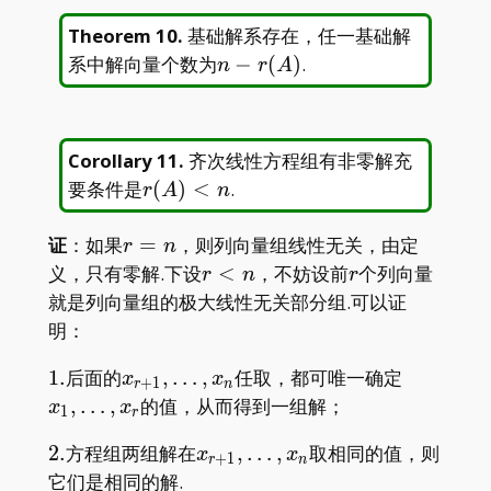
Theorem 10
.
基础解系存在，任一基础解
n-
系中解向量个数为
−
(
)
.
n
r
A
r(A)
Corollary 11
.
齐次线性方程组有非零解充
r(A)
要条件是
(
)
<
.
r
A
n
<n
r=n
证
：如果
=
，则列向量组线性无关，由定
r
n
r<n
r
义，只有零解.下设
<
，不妨设前
个列向量
r
n
r
就是列向量组的极大线性无关部分组.可以证
明：
1.
x_{r+1},\dots,x_n
x_1,\dot
1
.
后面的
,
…
,
任取，都可唯一确定
x
x
+
1
r
n
,
…
,
的值，从而得到一组解；
x
x
1
r
2.
x_{r+1},\dots,x_n
2
.
方程组两组解在
,
…
,
取相同的值，则
x
x
+
1
r
n
它们是相同的解.