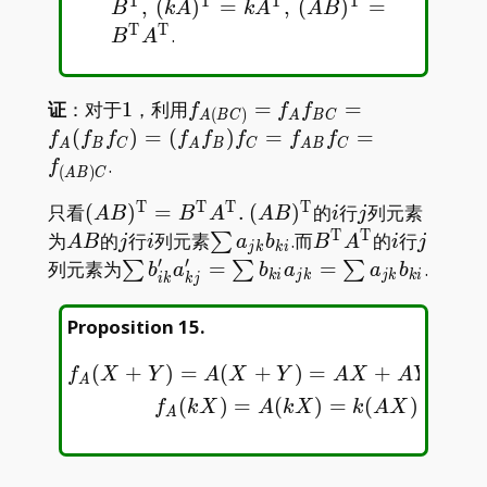
(kA)^{\mathrm{T}}=kA^{\mathrm{T
T
T
T
T
,
(
)
=
,
(
)
=
B
k
A
k
A
A
B
(AB)^{\mathrm{T}}=B^{\mathrm{T
T
T
.
B
A
1
f_{A(BC)}=f_Af_{BC}=f_A(f
证
：对于
1
，利用
=
=
f
f
f
(
)
A
B
C
A
B
C
(f_Af_B)f_C=f_{AB}f_C=f_{
(
)
=
(
)
=
=
f
f
f
f
f
f
f
f
A
B
C
A
B
C
A
B
C
.
f
(
)
A
B
C
T
T
T
T
(AB)^{\mathrm{T}}=B^{\mathrm{T}}A
i
j
只看
(
)
=
.
(
)
的
行
列元素
A
B
B
A
A
B
i
j
(AB)^{\mathrm{T}}
T
T
AB
j
i
\sum
B^{\mathrm{T}}
i
j
为
的
行
列元素
.而
的
行
∑
A
B
j
i
a
b
B
A
i
j
j
k
k
i
a_{jk}b_{ki}
′
′
\sum
列元素为
=
=
.
∑
∑
∑
b
a
b
a
a
b
k
i
j
k
j
k
k
i
i
k
k
j
b^\prime_{ik}a^\prime_{kj}=\sum
b_{ki}a_{jk}=\sum a_{jk}b_{ki}
Proposition 15
.
(
+
)
=
(
+
)
=
+
=
\begin{gathered} f_A
f
X
Y
A
X
Y
A
X
A
Y
f
A
A
(
)
=
(
)
=
(
)
=
f
k
X
A
k
X
k
A
X
k
f
A
A