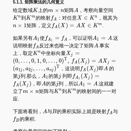
5.1.1. 矩阵乘法的几何意义
K
m\times
A
K^n
给定数域
上的
×
矩阵
，考察向量空间
K
m
n
A
n
K^m
f_A
X\in
n\ti
到
的映射
：对任意
∈
，视其为
n
m
n
K
K
f
X
K
A
K^n
f_A(X)=AX\in
×
1
矩阵，定义
(
)
=
∈
.
m
n
f
X
A
X
K
A
K^m
A_1
f_{A_1}=f_A
A_1=A
如果另有
使
=
，可以证明
=
.这
A
f
f
A
A
1
1
A
A
1
f_A
A
说明映射
反过来也唯一决定了矩阵
.事实
f
A
A
K^n
X_j=
上，取定
中坐标向量
=
n
K
X
j
(0,\dots,0,1,0,\dots,0)
T
(
0
,
…
,
0
,
1
,
0
,
…
,
0
)
,
(
)
=
=
f
X
A
X
A
j
j
f_A(X_j)=AX_j=
T
f_A(X_j)
A
(
,
,
…
,
)
，这说明
(
)
即
的
a
a
a
f
X
A
1
2
j
j
n
j
A
j
(a_{1j},a_{2j},\dots,a_
j
A_1
j
f_{A_1}
第
列.那么，
的第
列即
(
)
=
j
A
j
f
X
1
A
j
1
(X_j)=f_A(X_j)
A
j
A_1=A
(
)
，即
的第
列，所以
=
.这就建
f
X
A
j
A
A
1
A
j
m\times
K^n
K^m
立了
×
矩阵与
到
的映射间的一一对
n
m
m
n
K
K
n
应.
A
B
f_A
f_B
下面将看到，
与
的乘积实际上就是映射
与
A
B
f
A
的乘积.
f
B