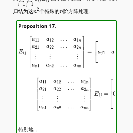
i
j
i
j
=
1
=
1
i
j
2
n^2
n
归结为这
个特殊的
阶方阵处理.
n
n
Proposition 17
.
⎡
⎤
…
\begin{gathered} E_{ij
a
a
a
⎡
1
1
1
2
1
n
⎢
⎥
⎢
⎥
0
…
⎢
⎥
a
a
a
2
1
2
2
2
⎢
n
⎢
⎥
…
=
⎣
a
a
E
1
2
j
j
i
j
⎣
⎦
⋮
⋮
⋮
0
…
a
a
a
1
2
n
n
n
n
列
j
⎡
⎤
⎡
…
a
a
a
1
1
1
2
1
a
n
⎢
⎥
⎢
⎥
1
i
⎢
⎢
…
⎢
⎥
a
a
a
2
1
2
2
2
⎢
a
n
⎢
⎥
2
i
=
0
E
i
j
…
⎣
⎣
⎦
⋮
⋮
⋮
a
…
a
a
a
n
i
1
2
n
n
n
n
特别地，