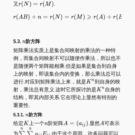
r(N)=r(M)
又
(
)
=
(
)
.
r
N
r
M
⩾
(
)
+
=
(
)
=
r(AB)+n=r(N)=r(M)\geq
(
)
(
)
+
(
)
.
r
A
B
n
r
N
r
M
r
A
r
B
n
5.3.
n
阶方阵
矩阵乘法实质上是集合间映射的乘法的一种特
例，而集合间映射不可以随便作乘法，所以也不
是随便两个矩阵能相乘.但是如果是集合到自身
上的映射，即该集合内的变换，那么乘法总可以
K^n
进行.对应到矩阵乘法上来，就是
到自身的映
n
K
K^n
射，乘法总有意义.这时它所探讨的是
自身的
n
K
结构，即其内部关系.它在理论上显然有特别的
重要性.
n
5.3.1.
阶方阵
n
K
n
A=
A
给定
上一个
阶矩阵
=
(
)
.显然
可表示
K
n
A
a
A
i
j
(a_{ij})
n
n
\sum\limits_{i=1}^n\sum\limits_{j=1}^na
为
.由于这个原因，许多问题可以
∑
∑
a
E