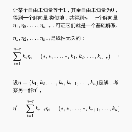
1
0
让某个自由未知量等于
1
，其余自由未知量为
0
，
n-
\eta_
得到一个解向量.类似地，共得到
−
个解向量
n
r
r
r}
,
,
…
,
，可证它们就是一个基础解系.
η
η
η
1
2
−
n
r
\eta_1,\eta_2,\dots,\eta_{n-
,
,
…
,
是线性无关的：
η
η
η
1
2
−
n
r
r}
−
\sum_{i=1}^{n-r}k_i\eta
n
r
∑
=
(
∗
,
∗
,
…
,
∗
,
,
,
…
,
)
=
0
⇒
k
η
k
k
k
1
2
−
i
i
n
r
=
1
i
\eta=
设
=
(
,
,
…
,
,
,
…
,
)
是解，考
η
k
k
k
k
k
1
2
+
1
r
r
n
(k_1,k_2,\dots,k_r,k_{r+1},\dots,k_{n})
′
\eta'
察另一解
，
η
−
\eta'=\sum_{i=1}^{n-r}k
n
r
∑
′
=
=
(
∗
,
∗
,
…
,
∗
,
,
…
,
)
⇒
η
k
η
k
k
+
+
1
r
i
i
r
n
=
1
i