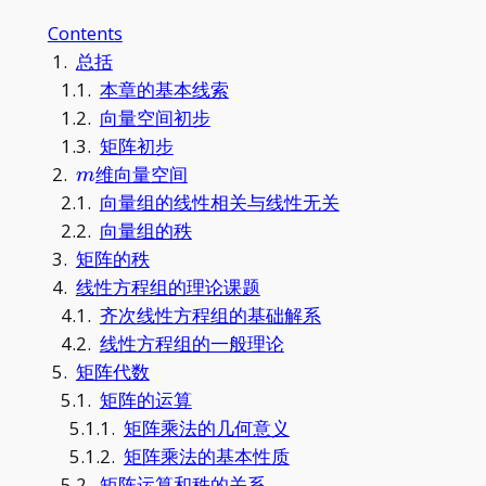
Contents
1.
总括
1.1.
本章的基本线索
1.2.
向量空间初步
1.3.
矩阵初步
m
2.
维向量空间
m
2.1.
向量组的线性相关与线性无关
2.2.
向量组的秩
3.
矩阵的秩
4.
线性方程组的理论课题
4.1.
齐次线性方程组的基础解系
4.2.
线性方程组的一般理论
5.
矩阵代数
5.1.
矩阵的运算
5.1.1.
矩阵乘法的几何意义
5.1.2.
矩阵乘法的基本性质
5.2.
矩阵运算和秩的关系