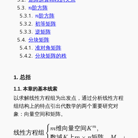
n
5.3.
阶方阵
n
n
5.3.1.
阶方阵
n
5.3.2.
初等矩阵
5.3.3.
逆矩阵
5.4.
分块矩阵
5.4.1.
准对角矩阵
5.4.2.
分块矩阵的秩
1. 总括
1.1. 本章的基本线索
以求解线性方程组为出发点，通过分析线性方程
组结构上的特点引出代数学的两个重要研究对
象：向量空间和矩阵。
{
\text{线性方程组}\begin{
维向量空间
,
m
m
K
线性方程组
数域
上
×
矩阵，
(
)
;
K
m
n
M
K