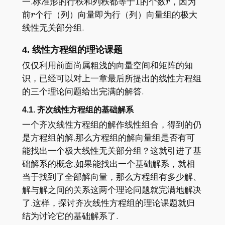
1
r
一.标准形的行秩和列秩都等于
1
的个数
，因为
r
r
前
个行（列）向量即为行（列）向量组的极大
r
线性无关部分组.
4. 线性方程组的理论课题
仅仅利用前面尚属粗浅的向量空间和矩阵的知
识，已经可以对上一章最后所提出的线性方程组
的三个理论问题给出完满的解答.
4.1. 齐次线性方程组的基础解系
一个齐次线性方程组的解作线性组合，得到的仍
是方程组的解.那么方程组的解向量组是否有可
能找出一个极大线性无关部分组？这就引进了基
础解系的概念.如果能找出一个基础解系，就相
当于找到了全部解向量，那么方程组有多少解、
解与解之间的关系这两个理论问题就完满地解决
了.这样，探讨齐次线性方程组的理论课题就归
结为讨论它的基础解系了.