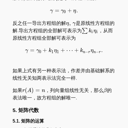
=
\gamma=\gamma_0+\et
+
.
γ
γ
η
0
\eta,\,
反之任一导出方程组的解
,
是原线性方程组的
η
γ
\gamma
\sum
解.导出方程组的全部解可表示为
，从而
∑
k
η
i
i
k_i\eta_i
原线性方程组全部解可表示为
=
+
+
\gamma=\gamma_0+k_1\e
⋯
+
.
γ
γ
k
η
k
η
0
1
1
−
−
n
r
n
r
如果上式有另一种表示法，作差并由基础解系的
线性无关知两表示法完全一样.
r(A)=n
\beta
如果
(
)
=
，列向量组线性无关，那么
的
r
A
n
β
表法唯一，故方程组的解唯一.
5. 矩阵代数
5.1. 矩阵的运算