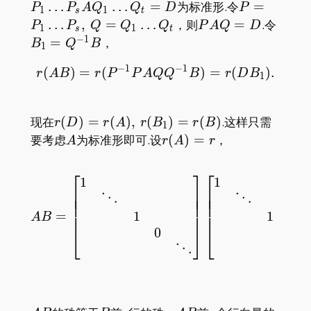
P_sA
P=P_1\dot
…
…
=
为标准形.令
=
P
P
A
Q
Q
D
P
1
1
s
t
Q_1\d
P_s,\,
PAQ=D
B_1=
…
,
=
…
，则
=
.令
P
P
Q
Q
Q
P
A
Q
D
1
1
s
t
Q_t=
Q=Q_1\dot
−
1
=
，
B
Q
B
1
Q_t
−
1
−
1
(
)
=
(
r(AB)=r(P^{-1}PAQQ^{
)
=
(
)
.
r
A
B
r
P
P
A
Q
Q
B
r
D
B
1
r(D)=r(A),\,
现在
(
)
=
(
)
,
(
)
=
(
)
.这样只需
r
D
r
A
r
B
r
B
1
r(B_1)=r(B)
A
r(A)=r
要考虑
为标准形即可.设
(
)
=
，
A
r
A
r
AB =\begin{bmatrix}1&
⎡
⎤
⎡
1
1
⎢
⎥
⎢
⎢
⎥
⎢
⋱
⋱
⎢
⎥
⎢
⎢
⎥
⎢
1
1
=
⎢
⎥
⎢
A
B
0
0
⎣
⎦
⎣
⋱