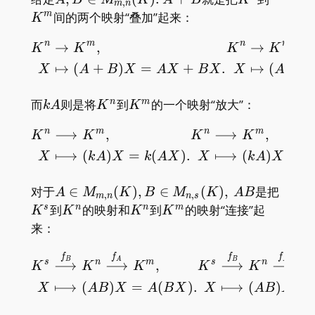
,
m
n
M_{m,n}
间的两个映射“叠加”起来：
m
K
(K).\,
n
m
n
m
→
,
→
,
\begin{aligned} K^n&\
A+B
K
K
K
K
↦
(
+
)
=
+
.
↦
(
+
X
A
B
X
A
X
B
X
X
A
B
kA
K^n
K^m
而
则是将
到
的一个映射“放大”：
n
m
k
A
K
K
n
m
n
m
⟶
,
⟶
,
\begin{aligned} K^n&\l
K
K
K
K
⟼
(
)
=
(
)
.
⟼
(
)
=
X
k
A
X
k
A
X
X
k
A
X
k
A\in
K^s
对于
∈
(
)
,
∈
(
)
,
是把
A
M
K
B
M
K
A
B
,
,
m
n
n
s
M_{m,n}
K^n
K^n
K^m
到
的映射和
到
的映射“连接”起
s
n
n
m
K
K
K
K
(K),B\in
来：
M_{n,s}
(K),\,
\begin{aligned} K^s&\o
f
f
f
f
B
A
B
A
s
n
m
s
n
⟶
⟶
,
⟶
⟶
K
K
K
K
K
K
AB
⟼
(
)
=
(
)
.
⟼
(
)
=
X
A
B
X
A
B
X
X
A
B
X