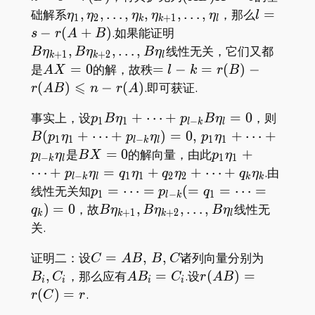
\eta_1,\eta_2,\dots,\eta_k,\eta_{k+1},
l=s-
础解系
,
,
…
,
,
,
…
,
，那么
=
η
η
η
η
η
l
1
2
+
1
k
k
l
r(A+B)
B\eta_{k+1},B\eta_{k
−
(
+
)
.如果能证明
s
r
A
B
,
,
…
,
线性无关，它们又都
B
η
B
η
B
η
+
1
+
2
k
k
l
AX=0
=l-k=r(B)-
是
=
0
的解，故秩
=
−
=
(
)
−
A
X
l
k
r
B
r(AB)\leqslant
⩽
(
)
−
(
)
.即可获证.
r
A
B
n
r
A
n-r(A)
p_1B\eta_1+\dots+p_{l-
B(p_1
事实上，设
+
⋯
+
=
0
，则
p
B
η
p
B
η
1
1
−
l
k
l
k}B\eta_l=0
k}\et
(
+
⋯
+
)
=
0
,
+
⋯
+
B
p
η
p
η
p
η
1
1
−
1
1
l
k
l
p_1\e
BX=0
p_1\eta_1+\dot
是
=
0
的解向量，由此
+
p
η
B
X
p
η
−
1
1
l
k
l
k}\et
k}\eta_l=q_1\e
⋯
+
=
+
+
⋯
+
.由
p
η
q
η
q
η
q
η
−
1
1
2
2
l
k
l
k
k
p_1=\dots=p_{l-k}
线性无关知
=
⋯
=
(
=
=
⋯
=
p
p
q
1
−
1
l
k
(=q_1=\dots=q_k)=0
B\eta_{k+1},B\eta_{k+2},\dots,
)
=
0
，故
,
,
…
,
线性无
q
B
η
B
η
B
η
+
1
+
2
k
k
k
l
关.
C=AB,\,
B_i,C_i
证明二：设
=
,
,
诸列向量分别为
C
A
B
B
C
B,C
AB_i=C_i
r(AB)=r(C)=r
,
，那么应有
=
.设
(
)
=
B
C
A
B
C
r
A
B
i
i
i
i
(
)
=
.
r
C
r