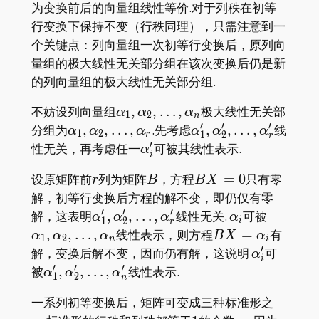
为变换前后的向量组线性等价.对于列秩在初等
行变换下保持不变（行秩同理），只需注意到一
个关键点：列向量组一次初等行变换后，原列向
量组的极大线性无关部分组在该次变换后仍是新
的列向量组的极大线性无关部分组.
\alpha_1,\alpha_2,\dots,\alpha
不妨设列向量组
,
,
…
,
极大线性无关部
α
α
α
1
2
n
′
′
′
\alpha_1,\alpha_2,\dots,\alpha_r
\alpha'_1,\alpha'_2,
分组为
,
,
…
,
.先考虑
,
,
…
,
线
α
α
α
α
α
α
1
2
1
2
r
r
′
\alpha'_i
性无关，再考虑任一
可被其线性表示.
α
i
r
B
BX=0
设原矩阵前
列为矩阵
，方程
=
0
只有零
r
B
B
X
解，初等行变换后方程的解不变，即仍仅有零
′
′
′
\alpha'_1,\alpha'_2,\dots,\alpha'_r
\,
\alpha_
解，这表明
,
,
…
,
线性无关.
可被
α
α
α
α
1
2
i
r
\alpha_i
BX=\alpha_i
,
,
…
,
线性表示，则方程
=
有
α
α
α
B
X
α
1
2
n
i
′
\,
解，变换后解不变，因而仍有解，这说明
可
α
i
\alpha'_i
′
′
′
\alpha'_1,\alpha'_2,\dots,\alpha'_n
被
,
,
…
,
线性表示.
α
α
α
1
2
n
一系列初等变换后，矩阵可变成三种标准形之