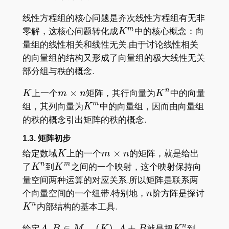
线性方程组的核心问题是齐次线性方程组有无非
K^m
零解，这核心问题转化成
中的核心概念：向
m
K
量组的线性相关和线性无关.由于讨论线性相关
的向量组的结构又形成了向量组的极大线性无关
部分组与秩的概念.
K
m\times
K^n
上一个
×
矩阵，其行向量为
中的向量
n
K
m
n
K
n
K^m
组，其列向量为
中的向量组，因而由向量组
m
K
的秩的概念引出矩阵的秩的概念.
1.3. 矩阵初步
K
m\times
给定数域
上的一个
×
的矩阵，就是给出
K
m
n
n
K^n
K^m
了
到
之间的一个映射，这个映射保持向
n
m
K
K
量空间两种运算的对应关系.所以矩阵是联系两
n
K^n
个向量空间的一个纽带.特别地，
阶方阵是探讨
n
内部结构的基本工具.
n
K
A,B\in
K^n
K^m
给定
,
∈
(
)
.
+
就是把
到
n
A
B
M
K
A
B
K