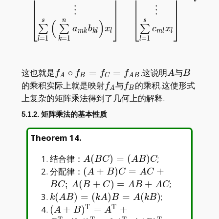
⎢
⎥
⎢
⎥
⎢
⎥
⎢
⎥
⎢
⎥
⎢
⎥
⋮
⋮
⎢
⎥
⎢
⎥
s
n
s
(
)
⎣
⎦
⎣
⎦
∑
∑
∑
a
b
x
c
x
m
k
k
l
l
m
l
l
=
1
=
1
=
1
l
k
l
f_A\circ
A
B
这也就是
∘
=
=
.这说明
与
f
f
f
f
A
B
A
B
C
A
B
f_B=f_C=f_{AB}
f_A
f_B
的乘积实际上就是映射
与
的乘积.这使形式
f
f
A
B
上复杂的矩阵乘法得到了几何上的解释.
5.1.2. 矩阵乘法的基本性质
Theorem 14
.
A(BC)=
结合律：
(
)
=
(
)
;
A
B
C
A
B
C
(AB)C
(A+B)C=AC+BC;\,
分配律：
(
+
)
=
+
A
B
C
A
C
A(B+C)=AB+AC
;
(
+
)
=
+
;
B
C
A
B
C
A
B
A
C
k(AB)=
(
)
=
(
)
=
(
)
;
k
A
B
k
A
B
A
k
B
(kA)B=A(kB)
T
T
(A+B)^{\mathrm{T}}=A^{\mathrm{
(
+
)
=
+
A
B
A