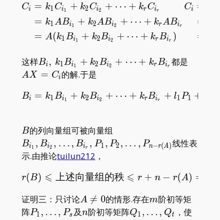
=
+
+
⋯
+
=
\begin{aligned} C_i&=
C
k
C
k
C
k
C
C
k
1
2
1
i
i
i
r
i
i
1
2
r
=
+
+
⋯
+
=
k
A
B
k
A
B
k
A
B
k
1
2
1
i
i
r
i
1
2
r
=
(
+
+
⋯
+
)
=
(
A
k
B
k
B
k
B
A
1
2
i
i
r
i
1
2
r
B_i,\,
AX=C_
这样
,
+
+
⋯
+
都是
B
k
B
k
B
k
B
1
2
i
i
i
r
i
1
2
r
k_1B_{i_1}+k_2B_{i_2}+\dots+k_rB_{i
=
的解.于是
A
X
C
i
=
+
+
B_i=k_1B_{i_1}+k_2B_{
⋯
+
+
+
B
k
B
k
B
k
B
l
P
l
P
1
2
1
1
2
i
i
i
r
i
1
2
r
B
B_{i_1},B_{i_2},\dots,B
的列向量组可被向量组
B
r(A)}
,
,
…
,
,
,
,
…
,
线性表
B
B
B
P
P
P
1
2
−
(
)
i
i
i
n
r
A
1
2
r
示.由推论
tuilun212
，
⩽
⩽
(
)
上述向量组的秩
r(B)\leqslant\text{上
+
−
(
)
=
(
r
B
r
n
r
A
r
A\neq0
m
证明三：只讨论

=
0
的情形.存在
阶初等矩
A
m
P_1,\dots,P_s
n
Q_1,\dots,Q_t
P_1\d
阵
,
…
,
及
阶初等矩阵
,
…
,
，使
P
P
n
Q
Q
1
1
s
t