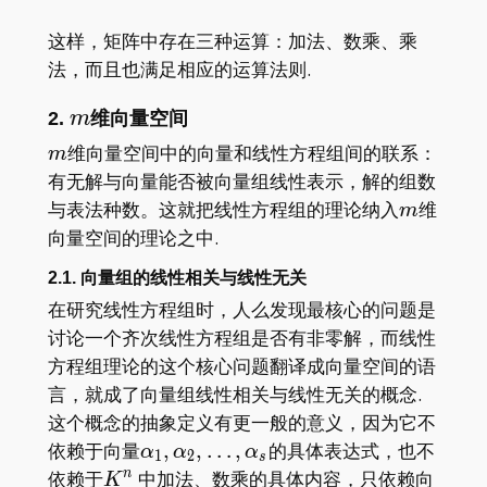
这样，矩阵中存在三种运算：加法、数乘、乘
法，而且也满足相应的运算法则.
m
2.
m
维向量空间
m
维向量空间中的向量和线性方程组间的联系：
m
有无解与向量能否被向量组线性表示，解的组数
m
与表法种数。这就把线性方程组的理论纳入
维
m
向量空间的理论之中.
2.1. 向量组的线性相关与线性无关
在研究线性方程组时，人么发现最核心的问题是
讨论一个齐次线性方程组是否有非零解，而线性
方程组理论的这个核心问题翻译成向量空间的语
言，就成了向量组线性相关与线性无关的概念.
这个概念的抽象定义有更一般的意义，因为它不
\alpha_1,\alpha_2,\dots,\alpha_s
依赖于向量
,
,
…
,
的具体表达式，也不
α
α
α
1
2
s
K^n
依赖于
中加法、数乘的具体内容，只依赖向
n
K