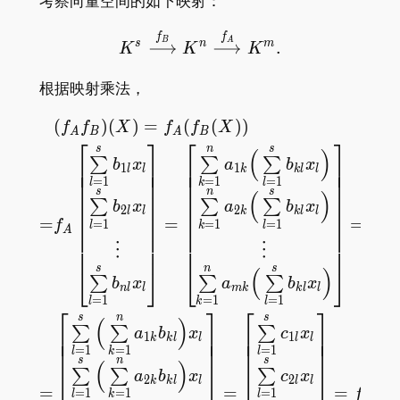
考察向量空间的如下映射：
K^s\overset{f_B}{\long
f
f
B
A
s
n
m
⟶
⟶
.
K
K
K
根据映射乘法，
(
)
(
)
=
(
(
)
)
\begin{aligned} &(f_Af_
f
f
X
f
f
X
A
B
A
B
⎡
⎤
⎡
⎤
⎡
s
n
s
s
(
)
∑
∑
∑
⎢
⎥
⎢
⎥
⎢
b
x
a
b
x
⎢
⎥
⎢
⎥
⎢
1
1
l
l
k
k
l
l
⎢
⎥
⎢
⎥
⎢
=
1
=
1
=
1
=
l
k
l
l
⎢
⎥
⎢
⎥
⎢
s
n
s
s
(
)
⎢
⎥
⎢
⎥
⎢
∑
∑
∑
b
x
a
b
x
⎢
⎥
⎢
⎥
⎢
2
2
l
l
k
k
l
l
⎢
⎥
⎢
⎥
⎢
=
=
=
=
1
=
1
=
1
=
f
l
k
l
l
⎢
⎥
⎢
⎥
⎢
A
⎢
⎥
⎢
⎥
⎢
⋮
⋮
⎢
⎥
⎢
⎥
⎢
s
n
s
s
(
)
⎣
⎦
⎣
⎦
⎣
∑
∑
∑
b
x
a
b
x
n
l
l
m
k
k
l
l
=
1
=
1
=
1
=
l
k
l
l
⎡
⎤
⎡
⎤
s
n
s
(
)
∑
∑
∑
⎢
⎥
⎢
⎥
a
b
x
c
x
⎢
⎥
⎢
⎥
1
1
k
k
l
l
l
l
⎢
⎥
⎢
⎥
=
1
=
1
=
1
l
k
l
⎢
⎥
⎢
⎥
s
n
s
(
)
⎢
⎥
⎢
⎥
∑
∑
∑
a
b
x
c
x
⎢
⎥
⎢
⎥
2
2
k
k
l
l
l
l
=
=
=
(
=
1
=
1
=
1
f
X
l
k
l
C