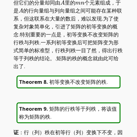
A
mn
但它们的分量却同由
里的
个元素组成，于
A
m
n
A
是
的行向量组与列向量组之间可能存在某种联
A
系，但这联系在大量的数后，难以发现.为了使
复杂对象简单化，引进了矩阵的初等变换的概
念.特别重要的一点是，初等变换不改变矩阵的
行秩与列秩.一系列初等变换后可把矩阵变为形
式简单的标准型，行秩列秩一目了然，得出行秩
等于列秩的结论。.矩阵的秩的概念就由此可给
出了.
Theorem 8
.
初等变换不改变矩阵的秩.
Theorem 9
.
矩阵的行秩等于列秩，将该值
称为矩阵的秩.
证
：行（列）秩在初等行（列）变换下不变，因