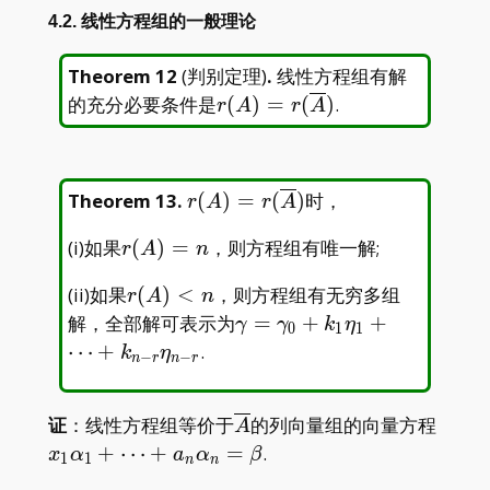
4.2. 线性方程组的一般理论
Theorem 12
(
判别定理
)
.
线性方程组有解
r(A)=r(\overline{A})
的充分必要条件是
(
)
=
(
)
.
r
A
r
A
r(A)=r(\overline{A})
Theorem 13
.
(
)
=
(
)
时，
r
A
r
A
r(A)=n
(i)如果
(
)
=
，则方程组有唯一解;
r
A
n
r(A)
(ii)如果
(
)
<
，则方程组有无穷多组
r
A
n
<n
\gamma=\gamma_0+k_1\
解，全部解可表示为
=
+
+
γ
γ
k
η
0
1
1
r}\eta_{n-r}
⋯
+
.
k
η
−
−
n
r
n
r
\overline{A}
x_1\
证
：线性方程组等价于
的列向量组的向量方程
A
+
⋯
+
=
.
x
α
a
α
β
1
1
n
n