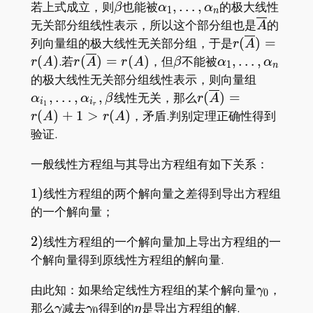
\beta
\alpha_1,\dots,\alpha_n
若上式成立，则
也能被
,
…
,
的极大线性
β
α
α
1
n
\overlin
无关部分组线性表示，所以这个部分组也是
的
A
r(\overline
列向量组的极大线性无关部分组，于是
(
)
=
r
A
r(\overline{A})=r(A)
\beta
\alpha_1,\dots
(
)
.若
(
)
=
(
)
，但
不能被
,
…
,
r
A
r
A
r
A
β
α
α
1
n
\alpha_{
的极大线性无关部分组线性表示，则向量组
r(\overline{A})=
,
…
,
,
线性无关，那么
(
)
=
α
α
β
r
A
i
i
1
r
(
)
+
1
>
(
)
，矛盾.判别定理正确性得到
r
A
r
A
验证.
一般线性方程组与其导出方程组有如下关系：
1)
1
)
线性方程组的两个解向量之差得到导出方程组
的一个解向量；
2)
2
)
线性方程组的一个解向量加上导出方程组的一
个解向量得到原线性方程组的解向量.
\gamma
由此知：如果给定线性方程组的某个解向量
，
γ
0
\gamma
\gamma_0
\eta
那么
减去
得到的
是导出方程组的解.
γ
γ
η
0