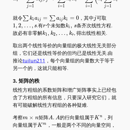
i
i
j
j
i
i
i
i
j
j
=
1
=
1
=
1
=
1
j
i
i
j
\sum k_i
j
1,2,\dots
就令
=
=
0
，其中
可取
∑
∑
k
a
a
k
j
i
i
j
i
j
i
a_{ij}=\sum
r
k_i,\,
1
,
2
,
…
,
.有
个未知数
,
条齐次线性方程.
s
r
k
s
i
a_{ij}k_i=0
s
k_1,k_2,\dots,k_r
故必有非零解
,
,
…
,
, 得出线性相关.
k
k
k
1
2
r
取出两个线性等价的向量组的极大线性无关部分
组，它们还是线性等价的但均已是线性无关.由
推论
tuilun211
，每个向量组的向量数大于等于
另一个的，这就只能相等.
3. 矩阵的秩
线性方程组的系数矩阵和增广矩阵事实上已经包
含了方程组的所有信息，只要深入研究它们，就
有可能破解线性方程组的各种疑难.
m\times
A.\,
K^n
考察
×
矩阵
.
的行向量组属于
，列
n
m
n
A
A
K
n
A
K^m
向量组属于
，一般是两个不同的向量空间，
m
K