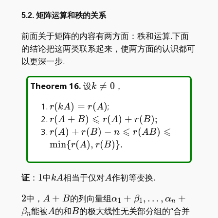
5.2. 矩阵运算和秩的关系
前面关于矩阵的内容有两方面：秩和运算.下面
的结论把这两类联系起来，使两方面的认识都可
以更深一步.
k\neq0
Theorem 16
.
设

=
0
，
k
r(kA)=r(A)
(
)
=
(
)
;
r
k
A
r
A
⩽
r(A+B)\leqslant
(
+
)
(
)
+
(
)
;
r
A
B
r
A
r
B
r(A)+r(B);
⩽
⩽
r(A)+r(B)-
(
)
+
(
)
−
(
)
r
A
r
B
n
r
A
B
n\leqslant
m
i
n
{
(
)
,
(
)
}
.
r
A
r
B
r(AB)\leqslant\min\
{r(A),r(B)\}.
1
kA
A
证
：
1
中
相当于仅对
作初等变换.
k
A
A
2
A+B
\alpha_1+\beta_1,\dots
2
中，
+
的列向量组
+
,
…
,
+
A
B
α
β
α
1
1
n
A
B
能被
的和
的极大线性无关部分组的“合并
β
A
B
n