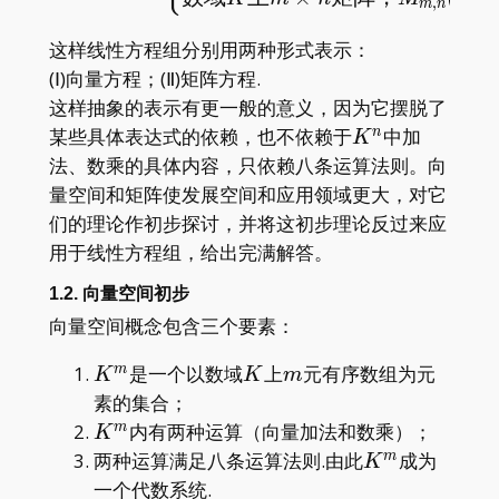
,
m
n
这样线性方程组分别用两种形式表示：
(Ⅰ)向量方程；(Ⅱ)矩阵方程.
这样抽象的表示有更一般的意义，因为它摆脱了
K^n
某些具体表达式的依赖，也不依赖于
中加
n
K
法、数乘的具体内容，只依赖八条运算法则。向
量空间和矩阵使发展空间和应用领域更大，对它
们的理论作初步探讨，并将这初步理论反过来应
用于线性方程组，给出完满解答。
1.2. 向量空间初步
向量空间概念包含三个要素：
K^m
K
m
是一个以数域
上
元有序数组为元
m
K
K
m
素的集合；
K^m
内有两种运算（向量加法和数乘）；
m
K
K^m
两种运算满足八条运算法则.由此
成为
m
K
一个代数系统.