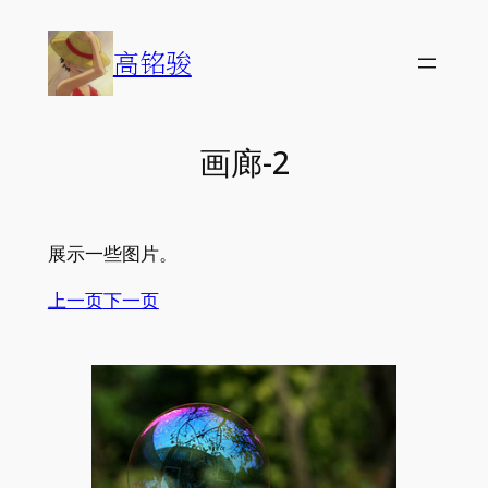
Skip
to
高铭骏
content
画廊-2
展示一些图片。
上一页
下一页