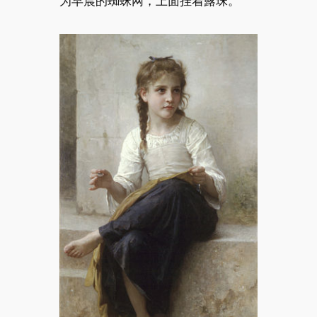
为早晨的蜘蛛网，上面挂着露珠。