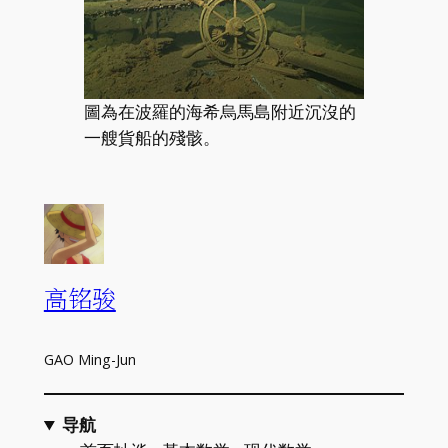
圖為在波羅的海希烏馬島附近沉沒的
一艘貨船的殘骸。
高铭骏
GAO Ming-Jun
导航