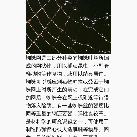
蜘蛛网是由部分种类的蜘蛛吐丝所编
成的网状物，用以捕获昆虫、小型脊
椎动物等作食物，或用以结巢居住。
蜘蛛可以感应到猎物冲撞或受困于蜘
蛛网上时所产生的震动；在完成它们
的网后，蜘蛛会在网上或附近等待猎
物落入陷阱。有一些蜘蛛丝的强度比
同等重量的钢还要强，弹性也较高。
是材料学的研究课题之一，可使用于
制造防弹背心或人造肌腱等物品。图