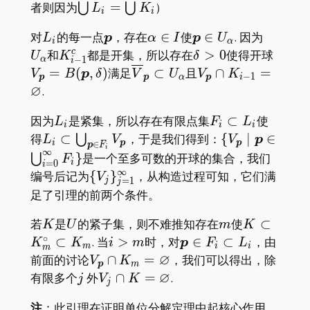
(i\geqslant1)
1}=\varnothing
\bigcup
者则因为
=
）
⋃
⋃
L
K
i
i
L_i=\bigcup
L_i
\boldsymbol
\alpha\in
\boldsymbol
U_\alp
对
的每一点
，存在
∈
使
∈
. 因为
L
p
α
I
p
U
K_i
i
α
p
I
p\in
K_{i-
\delta>0
V_\bo
和
都是开集，所以存在
>
0
使得开球
c
U
K
δ
−
1
α
i
U_\alpha
1}^c
p,\del
\overline
V_\boldsymbol{p
=
(
,
)
满足
⊂
且
∩
=
V
B
p
δ
V
U
V
K
−
1
p
p
α
p
i
V_\boldsymbol{p}\subset
K_{i-1}=\varnoth
∅
.
U_\alpha
L
F _
因为
是紧集，所以存在有限点集
⊂
使
L
F
L
i
i
i
_
i\subset
L _
\{V _
得
⊂
，于是我们得到：
{
∣
∈
⋃
L
V
V
p
i
p
p
∈
p
F
i
i
L _ i
∞
i\subset\bigcup
\boldsymbol{
}
是一个至多可数的开球的集合，我们
⋃
F
i
=
0
i
_ {\boldsymbol
\boldsymbol
∞
\{V _ j\} _
编号后记为
{
}
，从构造过程可知，它们满
V
=
1
j
j
p\in F _ i}V _
p\in\bigcup _
{j=1}^\infty
足了引理的前两个条件。
{\boldsymbol
{i=0}^\infty F
p}
K
U
m
K\subset
若
是
的紧子集，则不难推知存在
使
⊂
K
U
m
K
K_m^\circ
∘
i>m
\boldsymbol
⊂
. 当
>
时，对
∈
⊂
，由
K
K
i
m
p
F
L
m
i
i
m
K_m
p\in
∅
V_\boldsymbol{p}\cap
前面的讨论
∩
=
，我们可以得出，除
V
K
p
m
F_i\subset
K_m=\varnothing
∅
j
V_j\cap
有限多个
外
∩
=
.
j
V
K
j
L_i
K=\varnothing
注
：此引理在证明单位分解定理中起核心作用。