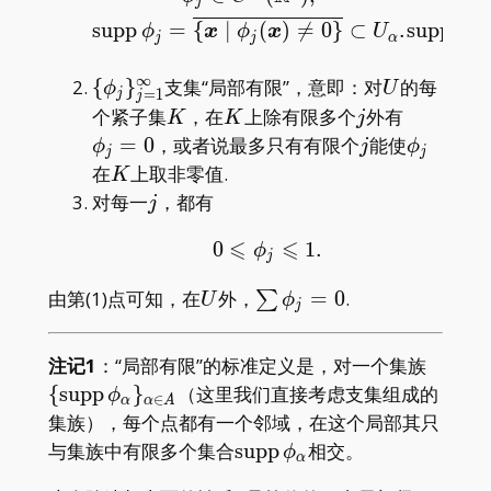
j
s
u
p
p
=
{
∣
(
)

=
0
}
⊂
.
s
u
p
p
ϕ
x
ϕ
x
U
ϕ
j
j
α
j
∞
\
U
{
}
支集“局部有限”，意即：对
的每
ϕ
U
=
1
j
j
{\phi_j\}_{j=1}^\infty
K
K
j
\phi_j=0
个紧子集
，在
上除有限多个
外有
K
K
j
j
\phi_j
=
0
，或者说最多只有有限个
能使
ϕ
j
ϕ
j
j
K
在
上取非零值.
K
j
对每一
，都有
j
⩽
⩽
0
0\leqslant\phi_j\leqsla
1
.
ϕ
j
U
\sum\phi_j=0
由第(1)点可知，在
外，
=
0
.
∑
U
ϕ
j
\
注记1
：“局部有限”的标准定义是，对一个集族
{\ope
{
s
u
p
p
}
（这里我们直接考虑支集组成的
ϕ
∈
α
α
A
_ \alp
集族），每个点都有一个邻域，在这个局部其只
\operatorname{supp}\phi
与集族中有限多个集合
s
u
p
p
相交。
ϕ
α
_ \alpha