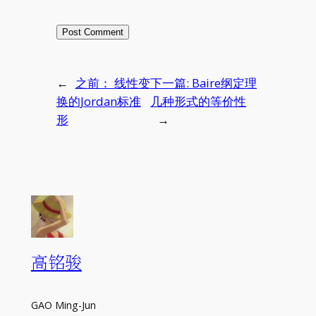
←
之前：
线性变
下一篇:
Baire纲定理
换的Jordan标准
几种形式的等价性
形
→
高铭骏
GAO Ming-Jun