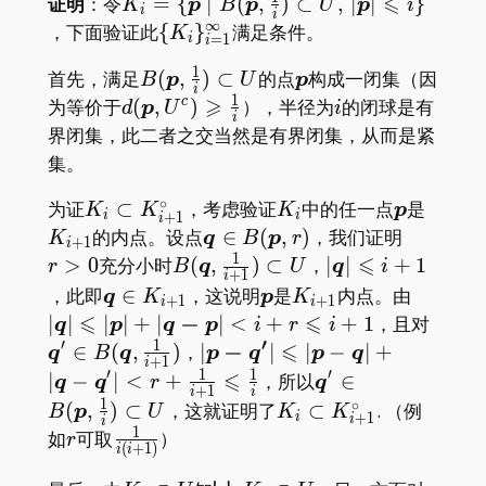
⩽
K_i=\
证明
：令
=
{
∣
(
,
)
⊂
,
∣
∣
}
K
p
B
p
U
p
i
i
i
{\boldsymbol
∞
\
，下面验证此
{
}
满足条件。
K
=
1
i
i
p\mid
{K_i\}_{i=1}^\infty
1
B(\boldsymbol
\boldsymbol
首先，满足
(
,
)
⊂
的点
构成一闭集（因
B(\boldsymbol
B
p
U
p
i
1
p,\frac1i)\subset
p
⩾
d(\boldsymbol
i
为等价于
(
,
)
），半径为
的闭球是有
p,\frac1i)\subset
c
d
p
U
i
i
U
p,U^c)\geqslant\frac1i
U,\,
界闭集，此二者之交当然是有界闭集，从而是紧
|\boldsymbol
集。
p|\leqslant i\}
∘
K_i\subset
K_i
\boldsym
K_{i
为证
⊂
，考虑验证
中的任一点
是
K
K
K
p
+
1
i
i
i
K_{i+1}^\circ
p
\boldsymbol
r>0
的内点。设点
∈
(
,
)
，我们证明
K
q
B
p
r
+
1
i
1
q\in
⩽
B(\boldsymbol
|\boldsymbol
>
0
充分小时
(
,
)
⊂
，
∣
∣
+
1
r
B
q
U
q
i
+
1
i
B(\boldsymbol
q,\frac1{i+1})\subset
q|\leqslant
\boldsymbol
\boldsymbol
K_{i+1}
|\bolds
，此即
∈
，这说明
是
内点。由
q
K
p
K
+
1
+
1
i
i
p,r)
U
i+1
q\in
p
q|\leqs
⩽
⩽
−
\bold
∣
∣
∣
∣
+
∣
∣
<
+
+
1
，且对
q
p
q
p
i
r
i
K_{i+1}
p|+|\bo
′
1
q^\pr
′
⩽
|\boldsymbol{p-
−
∈
(
,
)
，
∣
∣
∣
−
∣
+
q
B
q
p
q
p
q
+
1
i
<i+r\le
B(\bo
q^\prime}|\leqslant|\boldsy
1
1
′
′
⩽
\boldsymbol
∣
−
∣
<
+
，所以
∈
q
q
r
q
+
1
i
i
q,\fr
p-\boldsymbol q|+|\boldsym
q^\prime\in
1
∘
K_i\subset
(
,
)
⊂
，这就证明了
⊂
. （例
B
p
U
K
K
+
1
i
i
i
q-\boldsymbol q^\prime|
B(\boldsymbol
1
K_{i+1}^\circ
r
\frac1{i(i+1)}
如
可取
）
r
(
+
1
)
<r+\frac1{i+1}\leqslant\fra
i
i
p,\frac1i)\subset
U