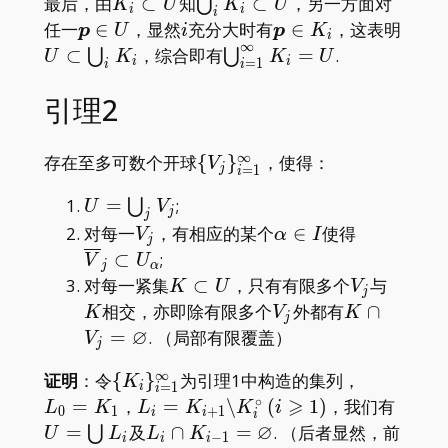
K_i\subset
\bigcup_i
最后，由
⊂
知
⊂
，另一方面对
⋃
K
U
K
U
i
i
i
U
K_i\subset
\boldsymbol
i
\boldsymbol
U\su
任一
∈
，显然
充分大时有
∈
，这表明
p
U
i
p
K
i
∞
U
p\in U
p\in K_i
K_i
\bigcup_{i=1}^\infty
⊂
，综合即有
=
.
⋃
⋃
U
K
K
U
i
i
=
1
i
i
K_i=U
引理2
∞
\
存在至多可数个开球
{
}
，使得：
V
=
1
j
i
{V_j\}_{i=1}^\infty
U=\bigcup_jV_j
=
;
⋃
U
V
j
j
V_j
\alpha\in
\overline
对每一
，有相应的某个
∈
使得
V
α
I
j
I
V_j\subse
⊂
;
V
U
j
α
U_\alpha
K\subset
V_j
K
对每一紧集
⊂
，只有有限多个
与
K
U
V
j
U
V_j
K\cap
相交，亦即除有限多个
外都有
∩
K
V
K
j
V_j=\varno
∅
=
. （局部有限覆盖）
V
j
∞
\
L_0=K_1
证明
：令
{
}
为引理1中构造的集列，
K
=
1
i
i
{K_i\}_{i=1}^\infty
∘
⩾
L_i=K_{i+1}\backslash
U=\b
=
，
=
\
(
1
)
，我们有
L
K
L
K
K
i
0
1
+
1
i
i
i
K^\circ_i\,
L_i
∅
L_i\cap K_{i-
=
及
∩
=
. （后者显然，前
⋃
U
L
L
K
−
1
i
i
i