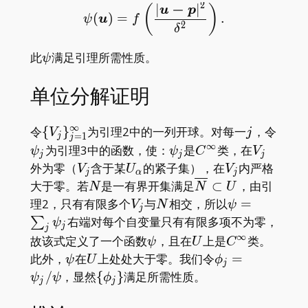
2
−
∣
∣
\psi(\boldsymbol u)=f\le
(
)
u
p
(
)
=
.
ψ
u
f
2
δ
\psi
此
满足引理所需性质。
ψ
单位分解证明
∞
\
j
\psi_
令
{
}
为引理2中的一列开球。对每一
，令
V
j
=
1
j
j
{V_j\}_{j=1}^\infty
∞
\psi_j
C^\infty
V_j
为引理3中的函数，使：
是
类，在
ψ
ψ
C
V
j
j
j
V_j
U_\alpha
V_j
外为零（
含于某
的紧子集），在
内严格
V
U
V
j
α
j
N
\overline
大于零。若
是一有界开集满足
⊂
，由引
N
N
U
N\subset
V_j
N
\psi=\sum_j\
理2，只有有限多个
与
相交，所以
=
V
N
ψ
j
U
右端对每个自变量只有有限多项不为零，
∑
ψ
j
j
∞
\psi
U
C^\infty
故该式定义了一个函数
，且在
上是
类。
ψ
U
C
\psi
U
\phi_j=\psi_j/
此外，
在
上处处大于零。我们令
=
ψ
U
ϕ
j
\
/
，显然
{
}
满足所需性质。
ψ
ψ
ϕ
j
j
{\phi_j\}