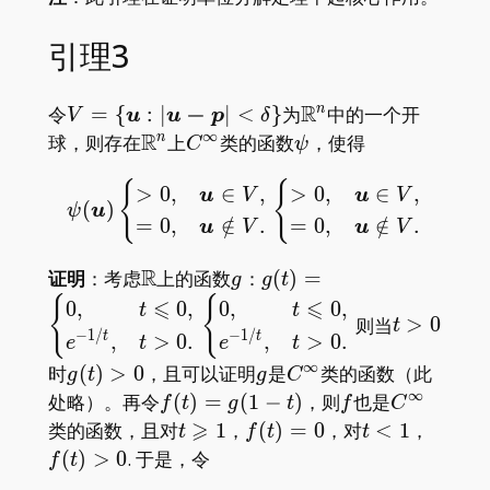
引理3
R
V=\
−
\mathbb
令
=
{
:
∣
∣
<
}
为
中的一个开
n
V
u
u
p
δ
{\boldsymbol{u}:|\boldsymbol{u-
R^n
∞
R
\mathbb
C^\infty
\psi
球，则存在
上
类的函数
，使得
n
C
ψ
p}|<\delta\}
R^n
{
{
\psi(\boldsymbol u) \be
>
0
,
∈
,
>
0
,
∈
,
u
V
u
V
(
)
ψ
u
=
0
,
∈
/
.
=
0
,
∈
/
.
u
V
u
V
R
\mathbb
g
g(t)=\begin{cases}0,&t
证明
：考虑
上的函数
：
(
)
=
g
g
t
R
{
{
t>0
⩽
⩽
0
,
0
,
0
,
0
,
t
t
则当
>
0
t
−
1
/
−
1
/
,
>
0
.
,
>
0
.
t
t
e
t
e
t
∞
g(t)>0
g
C^\infty
时
(
)
>
0
，且可以证明
是
类的函数（此
g
t
g
C
∞
f(t)=g(1-
f
C^\infty
处略）。再令
(
)
=
(
1
−
)
，则
也是
f
t
g
t
f
C
t)
⩾
t\geqslant1
f(t)=0
t<1
f(t)>0
类的函数，且对
1
，
(
)
=
0
，对
<
1
，
t
f
t
t
(
)
>
0
. 于是，令
f
t