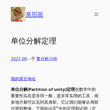
Skip
to
高铭骏
content
单位分解定理
2021-09
—
于
复分析小抄
我的原文地址
单位分解(Partition of unity)定理
在数学中的
重要性实在是非同一般，是非常实用的工具，很
多地方都可以见到其身影。它让我们能够从局部
R
\mathbb
过渡到整体。下面给出
中的定理和证明（定
n