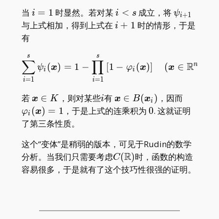
i)\varphi
i=1
i<s
\psi_{i+1
当
=
1
时显然。若对某
<
成立，将
i
i
s
ψ
+
1
_ {i+1}
i
i+1
与上式相加，得到上式在
+
1
时的情形，于是
i
有
s
s
\sum_{i=1}^{s} \psi_{i}
∑
∏
R
n
(
)
=
1
−
[
1
−
(
)
]
(
∈
)
.
ψ
x
φ
x
x
i
i
=
1
=
1
i
i
\boldsymbol{x}\in
i
\boldsymbol{x}\in
\varphi
若
∈
，则对某些
有
∈
(
)
，因而
x
K
i
x
B
x
i
K
B(\boldsymbol{x}_i)
0
(
)
=
1
，于是上式的连乘积为
0
. 这就证明
φ
x
i
了第三条性质。
这个“变体”是稍弱的版本，可见于Rudin的数学
R
C(\mathbb
分析。当我们只需要考虑
(
)
时，函数的构造
C
R)
容易很多，于是就有了这个技巧性很强的证明。