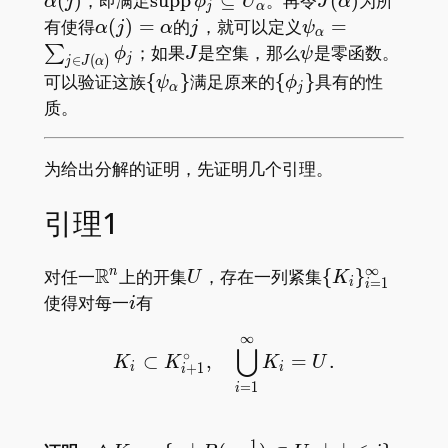
(
)
，即满足
s
u
p
p
⊆
。再令
(
)
为所
α
j
ϕ
U
J
α
j
α
_ j\subseteq U _ \alpha
\alpha(j)=\alpha
j
\psi _
有使得
(
)
=
的
，就可以定义
=
α
j
α
j
ψ
α
\alpha=\sum
J
\psi
；如果
是空集，那么
是零函数。
∑
ϕ
J
ψ
j
∈
(
)
j
J
α
_ {j\in
\{\psi _
\
可以验证这族
{
}
满足原来的
{
}
具有的性
ψ
ϕ
α
j
J(\alpha)}\phi
\alpha\}
{\phi
质。
_ j
_ j\}
为给出分解的证明，先证明几个引理。
引理1
∞
R
\mathbb
U
\
对任一
上的开集
，存在一列紧集
{
}
n
U
K
=
1
i
i
R^n
{K_i\}_{i=1}
i
使得对每一
有
i
∞
K_i\subset K_{i+1}^\ci
⋃
∘
⊂
,
=
.
K
K
K
U
+
1
i
i
i
=
1
i
1