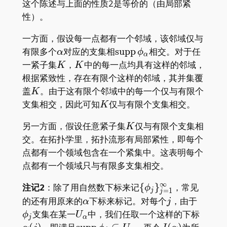
这个陈述与上面的性质2是等价的（由局部紧
性）。
一方面，假设每一点都有一个邻域，该邻域仅与
\alpha
\operatorname{supp}\ph
有限多个
对应的支集相
s
u
p
p
相交。对于任
α
ϕ
α
_ \alpha
K
K
一紧子集
，
中的每一点均具有这样的邻域，
K
K
根据紧致性，存在有限个这样的邻域，其并集覆
K
盖
。由于这有限个邻域中的每一个仅与有限个
K
K
支集相交，因此可知
仅与有限个支集相交。
K
K
另一方面，假设任意紧子集
仅与有限个支集相
K
交。在拓扑学里，拓扑流形有局部紧性，即每个
点都有一个领域包含在一个紧集中。这表明每个
点都有一个领域只与有限多支集相交。
∞
\{\phi _ j\}
注记2
：除了用自然数下标来记
{
}
，常见
ϕ
=
1
j
j
_
\alpha
j
\phi
的还有用原来的
下标来标记。对每个
，由于
α
j
{j=1}^\infty
_ j
U _
\alpha
支集在某一
中，我们任取一个这样的下标
ϕ
U
j
α
\alpha
\operatorname{supp}\phi
J(\alpha)