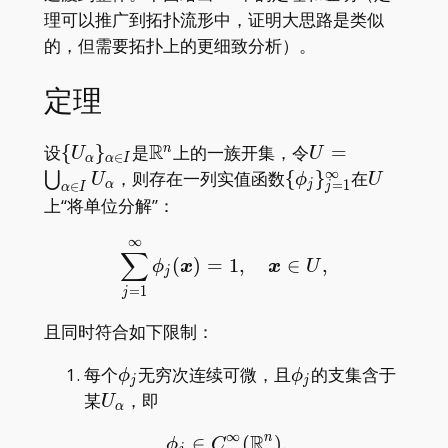
R^n
理可以推广到拓扑流形中，证明大思路是类似
的，但需要拓扑上的更细致分析）。
定理
R
\
\mathbb{R}^n
U=\bigcup_{\a
设
{
}
是
上的一族开集，令
=
n
U
U
∈
α
α
I
{U_\alpha\}_{\alpha\in
I}U_\alpha
∞
\
U
，则存在一列实值函数
{
}
在
⋃
U
ϕ
U
=
1
α
j
∈
j
α
I
I}
{\phi_j\}_{j=1}^\
上“将单位分解”：
∞
\sum_{j=1}^\infty\phi_j
∑
(
)
=
1
,
∈
,
ϕ
x
x
U
j
=
1
j
且同时符合如下限制：
\phi_j
\phi_j
每个
无穷次连续可微，且
的支集含于
ϕ
ϕ
j
j
U_\alpha
某
，即
U
α
∞
R
n
∈
(
)
,
\begin{gathered} \phi
ϕ
C