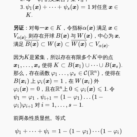
i
α
s
\psi_1(\boldsymbol{x})+\dots+\psi_s(
\boldsymb
(
)
+
⋯
+
(
)
=
1
对任意
∈
ψ
x
ψ
x
x
1
s
K
.
K
\boldsymbol{x}\in
\alpha(\boldsymbol
\boldsymb
另证
：对每一
∈
，令指标
(
)
满足
∈
x
K
α
x
x
K
V_{\alpha
B(\boldsymbol{x})
W(\boldsymbol{x})
\boldsy
. 则存在开球
(
)
与
(
)
，中心为
,
V
B
x
W
x
x
(
)
α
x
\overline{B(\boldsymbol{x})}
满足
(
)
⊂
(
)
⊂
(
)
⊂
.
B
x
W
x
W
x
V
(
)
α
x
\subset W(\boldsymbol{x})
K
K
\boldsy
因为
是紧集，所以存在有限多个
中的点
K
K
\subset
1,\dots,
K\subset
,
…
,
使得
⊂
(
)
∪
⋯
∪
(
)
.
\overline{W(\boldsymbol{x})}
x
x
K
B
x
B
x
1
1
s
s
_ s
B(\boldsymbol{x}
R
\varphi _
B(\bo
\subset
那么，存在函数
…
,
∈
(
)
，使得在
n
C
φ
φ
1
s
_ 1)\cup\dots\cup
1\dots,\varphi _
_ i)
V_{\alpha(\boldsymbol{x})}
\varphi _
W(\boldsymbol{x}
\varphi _
(
)
上
(
)
=
1
，在
(
)
外
B
x
φ
x
W
x
i
i
i
B(\boldsymbol{x}
s\in
i(\boldsymbol{x})=1
_ i)
i(\boldsymbo
R
⩽
⩽
\mathbb{R}^n
0\leqslant\varphi _
\psi _
(
)
=
0
，且在
上
0
(
)
1
. 令
n
φ
x
φ
x
i
i
_ s)
\mathcal{C}
i(\boldsymbol{x})\leqsl
1=\varp
\psi _
=
，
=
(
1
−
)
…
(
1
−
ψ
φ
ψ
φ
1
1
+
1
1
i
(\mathbb{R}^n)
_ 1
{i+1}=
i=1,\dots,s-
)
对
=
1
,
…
,
−
1
.
φ
φ
i
s
+
1
i
i
(1-
1
前两条性质显然。等式
\varphi _
1)\dots(1-
+
⋯
+
=
1
−
\psi_{1}+\cdots+\psi_{i}
(
1
−
)
⋯
(
1
−
)
ψ
ψ
φ
φ
\varphi _
1
1
i
i