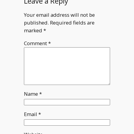
Leave a Reply
Your email address will not be
published.
Required fields are
marked
*
Comment
*
Name
*
Email
*