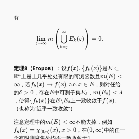
有
⎛
⎞
\lim _{j \rightarrow \in
∞
⎜
⎟
⋃
l
i
m
(
)
=
0
.
⎝
⎠
m
E
ε
k
→
∞
j
=
k
j
f(x),\
E\subset
定理8（Егоров）
：设
(
)
,
{
(
)
}
是
⊂
f
x
f
x
E
k
{f_k(x)\}
\mathbb{R
R
m(E)
上是上几乎处处有限的可测函数且
(
)
<
n
m
E
<\infty
f_k(x)\to
x\in
∞
，若
(
)
→
(
)
, a.e.
∈
，则对任给
f
x
f
x
x
E
k
f(x)
E
\delta>0
E
E_\delta
m(E_\delta)
的
>
0
，存在
中可测子集
，
(
)
<
δ
E
E
m
E
δ
δ
δ
<\delta
\
E\backslash
f(x)
，使得
{
(
)
}
在
\
上一致收敛于
(
)
。
f
x
E
E
f
x
k
δ
{f_k(x)\}
E_\delta
（也称为“近乎一致收敛”）
m(E)
f_n(x)=\c
注意定理中的
(
)
<
∞
不能去掉，例如
m
E
<\infty
(x), x>0
(0,\infty)
(
)
=
(
)
,
>
0
，在
(
0
,
∞
)
中的任一
f
x
χ
x
x
(
0
,
)
n
n
个有限测度集外均不一致收敛于1.