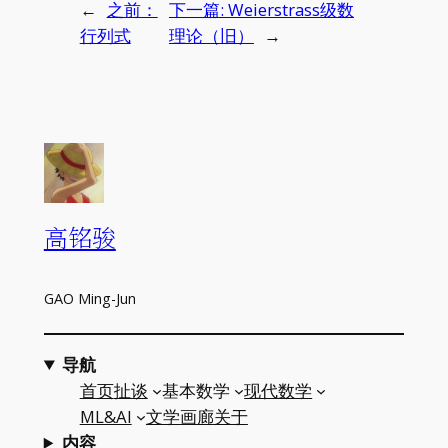
←
之前：
下一篇:
Weierstrass级数
行列式
理论（旧）
→
高铭骏
GAO Ming-Jun
导航
首页
扯谈
基本数学
现代数学
ML&AI
文学
画廊
关于
内容