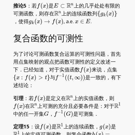
g(x)\})
R
f(x)
E\subset
推论5
：若
(
)
是
⊂
上的几乎处处有限的
n
f
x
E
<\delta
\mathbb{R}^n
R
\mathbb{R}^n
\
可测函数，则存在
上的连续函数列
{
(
)
}
n
g
x
k
{g_k(x)\}
g_k(x)\to
x\in
，使得
(
)
→
(
)
, a.e.
∈
.
g
x
f
x
x
E
k
f(x)
E
复合函数的可测性
为了讨论可测函数复合运算的可测性问题，首先
用点集映射的观点把函数可测性的定义改述一
f(x)
\{x:
下．已经知道，对于实值函数
(
)
来说，点集
f
x
f(x)>t
−
1
f^{-1}
{
:
(
)
>
}
与
(
(
,
∞
)
)
是一致的，有下
x
f
x
t
f
t
((t,\infty))
述结论：
R
f(x)
\mathbb{R}^n
f(x)
引理
：若
(
)
是定义在
上的实值函数，则
n
f
x
1
R
R
\mathbb{R}^n
\mathb
(
)
在
上可测的充分且必要条件是：对于
n
f
x
−
1
G
f^{-1}
中的任一开集
，
(
)
是可测集．
G
f
G
(G)
1
R
f(x)
\mathbb{R}^1
g(x)
\math
定理15
：设
(
)
是
上的连续函数，
(
)
是
f
x
g
x
1
R
h(x)=f[g(x)]
上的实值可测函数，则复合函数
(
)
=
h
x