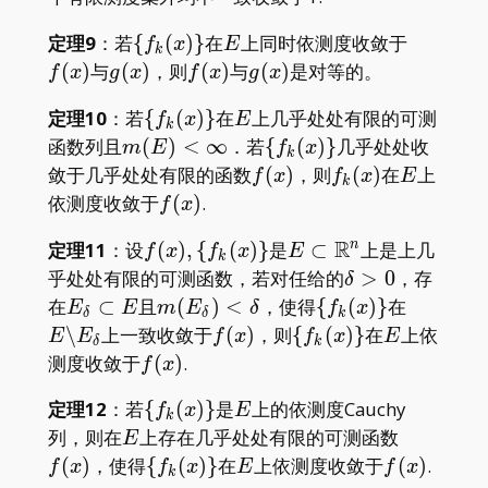
\
E
f(x)
定理9
：若
{
(
)
}
在
上同时依测度收敛于
f
x
E
k
{f_k(x)\}
g(x)
f(x)
g(x)
(
)
与
(
)
，则
(
)
与
(
)
是对等的。
f
x
g
x
f
x
g
x
\
E
定理10
：若
{
(
)
}
在
上几乎处处有限的可测
f
x
E
k
{f_k(x)\}
m(E)
\
函数列且
(
)
<
∞
．若
{
(
)
}
几乎处处收
m
E
f
x
k
<\infty
{f_k(x)\}
f(x)
f_k(x)
E
敛于几乎处处有限的函数
(
)
，则
(
)
在
上
f
x
f
x
E
k
f(x)
依测度收敛于
(
)
.
f
x
R
f(x),\
E\subset
定理11
：设
(
)
,
{
(
)
}
是
⊂
上是上几
n
f
x
f
x
E
k
{f_k(x)\}
\mathbb{R}^n
\delta>0
乎处处有限的可测函数，若对任给的
>
0
，存
δ
E_\delta\subset
m(E_\delta)
\
E\backs
在
⊂
且
(
)
<
，使得
{
(
)
}
在
E
E
m
E
δ
f
x
δ
δ
k
E
<\delta
{f_k(x)\}
E_\delt
f(x)
\
E
\
上一致收敛于
(
)
，则
{
(
)
}
在
上依
E
E
f
x
f
x
E
δ
k
{f_k(x)\}
f(x)
测度收敛于
(
)
.
f
x
\
E
定理12
：若
{
(
)
}
是
上的依测度Cauchy
f
x
E
k
{f_k(x)\}
E
f(x)
列，则在
上存在几乎处处有限的可测函数
E
\
E
f(x)
(
)
，使得
{
(
)
}
在
上依测度收敛于
(
)
.
f
x
f
x
E
f
x
k