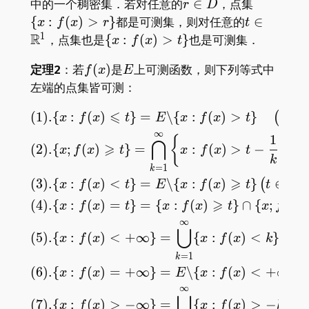
r\in
\{x:
中的一个稠密集．若对任意的
∈
，点集
r
D
D
f(x)>r\}
t\in
{
:
(
)
>
}
都是可测集，则对任意的
∈
x
f
x
r
t
\mathbb{
1
R
\{x:
，点集也是
{
:
(
)
>
}
也是可测集．
x
f
x
t
f(x)>t\}
f(x)
E
定理2
：若
(
)
是
上可测函数，则下列等式中
f
x
E
左端的点集皆可测：
⩽
(
1
)
.
{
:
(
)
}
=
\
{
:
(
)
>
}
∈
\begin{aligned} (1).& \{
(
x
f
x
t
E
x
f
x
t
t
∞
1
{
}
⋂
⩾
(
2
)
.
{
;
(
)
}
=
:
(
)
>
−
x
f
x
t
x
f
x
t
k
=
1
k
1
⩾
R
(
3
)
.
{
:
(
)
<
}
=
\
{
:
(
)
}
∈
(
x
f
x
t
E
x
f
x
t
t
⩾
(
4
)
.
{
:
(
)
=
}
=
{
:
(
)
}
∩
{
;
(
)
x
f
x
t
x
f
x
t
x
f
x
∞
⋃
(
5
)
.
{
:
(
)
<
+
∞
}
=
{
:
(
)
<
}
;
x
f
x
x
f
x
k
=
1
k
(
6
)
.
{
:
(
)
=
+
∞
}
=
\
{
:
(
)
<
+
∞
}
;
x
f
x
E
x
f
x
∞
⋃
(
7
)
.
{
:
(
)
>
−
∞
}
=
{
:
(
)
>
−
}
;
x
f
x
x
f
x
k