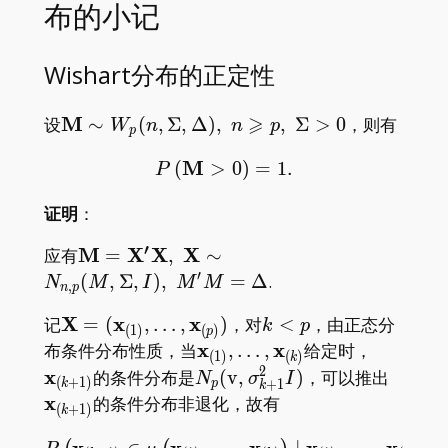
布的小记
Wishart分布的正定性
⩾
\mathbf{M}\sim W _
M
设
∼
(
,
Σ
,
Δ
)
,
,
Σ
>
0
，则有
W
n
n
p
p
p(n,\Sigma,\Delta),\;
M
P\, (\mathbf{M}>0)=1.
(
>
0
)
=
1
.
n\geqslant p,\;
P
\Sigma>0
证明
：
′
\mathbf{M}=\mathbf{X^\prime
M
X
X
X
应有
=
,
∼
X},\; \mathbf{X}\sim N _ {n,p}
′
(
,
Σ
,
)
,
=
Δ
.
N
M
I
M
M
,
n
p
(M,\Sigma,I),\; M^\prime
\mathbf{X}=
X
x
x
k<p
记
=
(
,
…
,
)
，对
<
，由正态分
M=\Delta
k
p
(
1
)
(
)
p
(\mathbf{x} _
\mathbf{x} _
x
x
\mathbf
布条件分布性质，当
,
…
,
给定时，
(
1
)
(
)
k
{(1)},\dots,\mathbf{x}
{(1)},\dots,\mathbf{x}
_ {(k+1
2
x
N _
\math
的条件分布是
(
v
,
)
，可以推出
N
σ
I
(
+
1
)
+
1
p
k
k
_ {(p)})
_ {(k)}
p(\mathrm{v},\sigma
_ {(k+
x
的条件分布非退化，故有
(
+
1
)
k
_ {k+1}^2 I)
x
x
P\left(\mathbf{x} _ {(k+
x
x
x