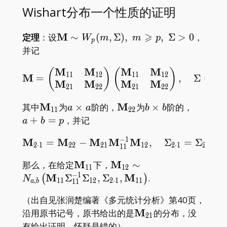
Wishart分布一个性质的证明
X}>0)=1
⩾
\mathbf{M}\sim
M
定理
：设
∼
(
,
Σ
)
,
,
Σ
>
0
，
W
m
m
p
p
W _
并记
p(m,\Sigma),\;
M
M
M
M
\mathbf{M}= \begin{pma
(
)
(
)
(
m\geqslant p,\;
1
1
1
2
1
1
1
2
M
=
,
Σ
=
M
M
M
M
\Sigma>0
2
1
2
2
2
1
2
2
\mathbf{M}
M
a\times
\mathbf{M}
M
b\times
a+b=p
其中
为
×
阶的，
为
×
阶的，
a
a
b
b
1
1
2
2
_ {11}
a
_ {22}
b
+
=
，并记
a
b
p
−
1
M
M
M
M
\mathbf{M} _ {2 \cdot 1
M
=
−
,
Σ
=
Σ
−
2
⋅
1
2
2
2
1
1
2
2
⋅
1
2
2
1
1
\mathbf{M}
M
\mathbf{M} _ {12}
M
那么，在给定
下，
∼
1
1
1
2
−
1
_ {11}
\sim N _
M
M
Σ
Σ
,
Σ
,
.
(
)
N
,
1
1
1
2
2
⋅
1
1
1
1
1
a
b
{a,b}\left(\mathbf{M}
（出自见张润楚编著《多元统计分析》第40页，
_ {11}\Sigma _
\mathbf{M}
M
沿用原书记号，原书给出的是
的分布，没
{11}^{-1}\Sigma _
2
1
_ {21}
{12} , \Sigma _ {2
有给出证明，怀疑是错的）