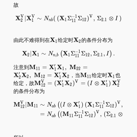
故
V
V
−
1
V
X
X
X
\mathbf{X} _ 2^{\mathrm
∣
∼
(
(
Σ
Σ
)
,
Σ
⊗
)
N
I
1
1
2
2
.
1
2
1
1
1
n
b
\mathbf{X}
X
\mathbf{X}
X
由此不难得到在
给定时
的条件分布为
1
2
_ 1
_ 2
−
1
X
X
X
\mathbf{X} _ {2}|\mathbf
∣
∼
Σ
Σ
,
Σ
,
.
(
)
N
I
2
1
,
1
1
2
2
.
1
1
1
n
b
′
\mathbf{M} _
M
X
X
M
注意到
=
,
=
1
1
1
2
2
1
{11}=\mathbf{X}^\prime
′
′
X
X
M
X
X
\mathbf{M}
M
\mathbf{
X
,
=
，当
给定时
也
2
1
2
2
1
1
1
2
1
_ 1\mathbf{X} _ 1,\;
_ {11}
_ 1
V
′
V
′
V
\mathbf{M} _
M
X
X
X
X
给定，故
=
(
)
=
(
⊗
)
I
2
1
2
1
1
2
\mathbf{M} _
{12}^{\mathrm{V}}=
的条件分布为
{22}=\mathbf{X}^\prime
(\mathbf{X}^\prime _
V
′
−
1
V
_ 2\mathbf{X} _ 2,\;
M
M
X
X
\begin{aligned} \mathbf
∣
∼
(
⊗
)
(
Σ
Σ
)
,
(
⊗
(
1\mathbf{X} _
N
I
I
1
1
1
1
2
1
2
1
1
1
a
b
\mathbf{M} _
2)^{\mathrm{V}}=\left(I\otimes
−
1
V
M
M
=
(
Σ
Σ
)
,
(
Σ
⊗
(
N
1
1
1
2
2
.
1
1
1
1
1
a
b
{12}=\mathbf{X}^\prime
\mathbf{X}^\prime _
_ 1\mathbf{X} _ 2
1\right)\mathbf{X} _
2^{\mathrm{V}}