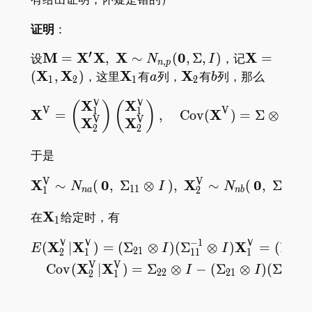
\cdot 1}, \mathbf{M}
证明
：
_ {11}\right)
′
\mathbf{M=X^\prime
M
X
X
X
0
\mathbf{
X
设
=
,
∼
(
,
Σ
,
)
，记
=
N
I
,
n
p
X,\; X}\sim N _ {n,p}
(\mathbf{
X
X
\mathbf{X}
X
a
\mathbf{X}
X
b
(
,
)
，这里
有
列，
有
列，那么
a
b
1
2
1
2
(\mathbf{0},\Sigma,I)
_
_ 1
_ 2
V
V
X
X
\mathbf{X}^{\mathrm{V}
(
)
(
)
1,\mathbf
V
V
1
1
X
X
=
,
C
o
v
(
)
=
Σ
⊗
=
I
V
V
X
X
_ 2)
2
2
于是
V
V
X
0
\mathbf{X} _ 1^{\mathrm
X
0
∼
(
,
Σ
⊗
)
,
∼
(
,
Σ
⊗
N
I
N
1
1
2
2
1
2
n
a
n
b
\mathbf{X}
X
在
给定时，有
1
_ 1
V
V
−
1
V
X
X
X
\begin{gathered} E(\ma
(
∣
)
=
(
Σ
⊗
)
(
Σ
⊗
)
=
(
Σ
Σ
E
I
I
2
1
2
1
2
1
1
1
1
V
V
X
X
C
o
v
(
∣
)
=
Σ
⊗
−
(
Σ
⊗
)
(
Σ
⊗
I
I
2
2
2
1
1
1
2
1