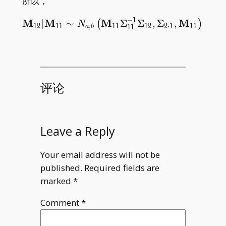
所以，
−
1
M
M
M
\mathbf{M} _ {12}|\math
M
∣
∼
Σ
Σ
,
Σ
,
.
(
)
N
1
2
1
1
,
1
1
1
2
2
⋅
1
1
1
1
1
a
b
评论
Leave a Reply
Your email address will not be
published.
Required fields are
marked
*
Comment
*