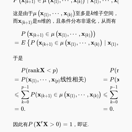
∈
,
⋯
,
∣
,
⋯
,
=
(
(
)
)
P
μ
(
+
1
)
(
1
)
(
)
(
1
)
(
)
k
k
k
\mu\left(\mathbf{x}
x
x
k
这是由于
,
⋯
,
至多是
维子空间，
(
)
μ
k
(
1
)
(
)
k
_ {(1)}, \cdots,
\mathbf{x}
x
n
而
是
维的，且条件分布非退化，从而有
n
(
+
1
)
k
\mathbf{x} _
_ {(k+1)}
x
x
x
=
∈
,
⋯
,
\begin{aligned} &\phanto
(
(
)
)
{(k)}\right)
P
μ
(
+
1
)
(
1
)
(
)
k
k
x
x
x
x
=
∈
,
⋯
,
∣
,
⋯
,
{
(
(
)
E
P
μ
(
+
1
)
(
1
)
(
)
(
1
)
k
k
于是
X
=
(
r
a
n
k
<
)
=
(
r
a
n
k
\begin{aligned} &\phant
P
p
P
x
x
x
=
(
,
⋯
,
线性相关
)
=
(
,
P
P
(
1
)
(
)
(
1
)
p
−
1
−
1
p
p
∑
∑
⩽
⩽
x
x
x
x
(
∈
,
⋯
,
(
(
)
P
μ
P
(
+
1
)
(
1
)
(
)
(
k
k
=
0
=
0
k
k
=
0
.
=
0
.
′
P\,
X
X
因此有
(
>
0
)
=
1
，即证.
P
(\mathbf{X^\prime