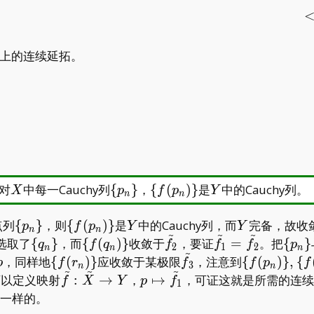
ilde
上的连续延拓。
X
\
\
Y
对
中每一Cauchy列
{
}
，
{
(
)
}
是
中的Cauchy列。
X
p
f
p
Y
n
n
{p_n\}
{f(p_n)\}
\
\
Y
Y
点列
{
}
，则
{
(
)
}
是
中的Cauchy列，而
完备，故收
p
f
p
Y
Y
n
n
~
~
~
{p_n\}
{f(p_n)\}
\
\
\tilde
\tilde
\
选取了
{
}
，而
{
(
)
}
收敛于
，要证
=
。把
{
}
q
f
q
f
f
f
p
2
1
2
n
n
n
~
{q_n\}
{f(q_n)\}
f_2
f_1=\tilde
{p_n
o
\
\tilde
\
，同样地
{
(
)
}
应收敛于某极限
，注意到
{
(
)
}
,
{
p
f
r
f
f
p
f
3
n
n
~
~
~
f_2
{f(r_n)\}
f_3
{f(p_n)\},\
\tilde
p\mapsto\tilde
可以定义映射
:
→
，
↦
，可证这就是所需的连续
f
X
Y
p
f
1
{f(q_n)\}
f:\tilde
f_1
一样的。
X\to