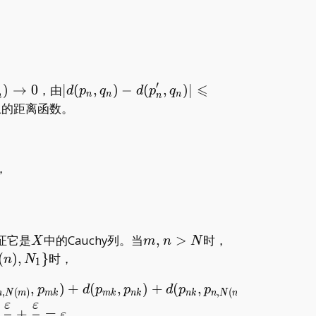
to\infty}d(p_n,q_n),
′
⩽
p_n^\prime
|d(p_n,q_n)-
)
→
0
，由
∣
(
,
)
−
(
,
)
∣
d
p
q
d
p
q
n
n
n
n
n
d(p_n^\prime
{d}
de
上的距离函数。
,q_n)|\leqslant
d(p_n,p_n^\prime
)
，
m_{k\to\infty}d(p_{mk},p_{nk})<\frac\varepsilo
X
m,n>N
证它是
中的Cauchy列。当
,
>
时，
X
m
n
N
\}
(
)
,
}
时，
n
N
1
,
)
+
(
,
)
+
(
,
)
,N(m)},p_{n,N(n)})&\leqslant d(p_{m,N(m)},p_{m
p
d
p
p
d
p
p
,
(
)
,
(
)
m
k
m
k
n
k
n
k
m
N
m
n
N
n
ε
ε
+
=
.
ε