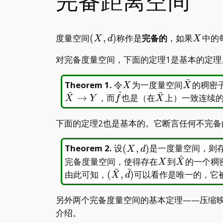
完备距离空间
(X,
X
度量空间
(
,
)
称作是
完备的
，如果
中的每
X
d
X
d)
对完备度量空间，下面的定理1是基本的定
~
X
\tilde
Theorem 1
.
令
为一度量空间
的稠密
X
X
~
~
~
X
\tilde
\tilde
→
，而
也是（在
上）一致连续
X
Y
f
X
f
X
下面的定理2也是基本的。它断言任何不完
(X,d)
Theorem 2
.
设
(
,
)
是一度量空间，则
X
d
^
X
\hat
完备度量空间，使得存在
到
的一个稠
X
X
~
~
X
(\tilde
由此可知，
(
,
)
可以看作是唯一的，它
X
d
X,\tilde
d)
另外两个完备度量空间的基本定理——压缩映射
介绍。