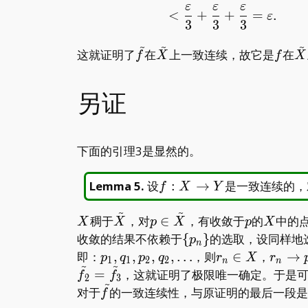
ε
ε
ε
<
+
+
=
.
ε
3
3
3
~
~
~
\tilde
\tilde
f
\t
这就证明了
在
上一致连续，故它是
在
f
X
f
X
f
X
X
另证
下面的引理3是显然的。
f:X\to
Lemma 5
.
设
:
→
是一致连续的，
f
X
Y
Y
~
~
X
\tilde
p\in
p
X
稠于
，对
∈
，有收敛于
的
中的
X
X
p
X
p
X
X
\tilde
\
收敛的结果不依赖于
{
}
的选取，设同样地
p
n
X
{p_n\}
p_1,q_1,p_2,q_2,\dots
r_n\in
r_n\t
即：
,
,
,
,
…
，则
∈
，
→
p
q
p
q
r
X
r
1
1
2
2
n
n
~
~
X
p
=
，这就证明了极限唯一确定。于是
f
f
2
3
~
\tilde
对于
的一致连续性，与原证明的最后一段是
f