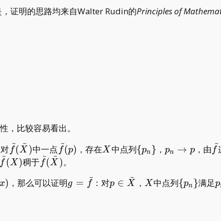
的思路均来自Walter Rudin的
Principles of Mathemat
性，比较容易看出。
~
~
~
~
\tilde
\tilde
X
\
p_n\to
\t
：对
(
)
中一点
(
)
，存在
中点列
{
}
，
→
，由
f
X
f
p
X
p
p
p
f
n
n
~
~
~
e
f(\tilde
f(p)
{p_n\}
p
f
\tilde
\tilde
(
)
稠于
(
)
。
f
X
f
X
X)
f(X)
f(\tilde
~
~
de
g=\tilde
p\in\tilde
X
\
p
)
，那么可以证明
=
：对
∈
，
中点列
{
}
满足
x
g
f
p
X
X
p
p
X)
n
f
X
{p_n\}
p