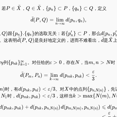
d(p_n,q_n)+d(q_n,r_n)
~
~
P\in\tilde
Q\in\tilde
\
\
。若
∈
，
∈
，
{
}
⊂
，
{
}
⊂
，定义
P
X
Q
X
p
P
q
Q
n
n
X
X
{p_n\}\subset
{q_n\}\subset
~
\tilde{d}(P,Q)=\lim_{n\
(
,
)
=
l
i
m
(
,
)
,
P
Q
d
P
Q
d
p
q
n
n
→
∞
n
′
′
de{d}
\
\{p^\prime
d(p_n,
,
)
跟
{
}
.
{
}
的选取无关：若
{
}
⊂
，那么
(
,
Q
p
q
p
P
d
p
p
n
n
n
n
~
~
~
Q)
{p_n\}.\
_n\}\subset
)\to0
\tilde{d}
\tilde
\til
。这表明
(
,
)
是良好地定义的，进而不难看出，
是
d
P
Q
d
X
{q_n\}
P
(P,Q)
X
∞
\
\varepsilon>0
N
m,n>N
hy列
{
}
。对任给的
>
0
，存在
，当
,
>
时
p
ε
N
m
n
N
=
1
n
k
k
{p_{nk}\}_{k=1}^\infty
~
ε
\tilde{d}(P_m,P_n)=\li
(
,
)
=
l
i
m
(
,
)
<
.
d
P
P
d
p
p
m
n
m
k
n
k
3
→
∞
k
ant
d(p_{nk},p_{nl})
X
\
)
时，有
(
,
)
<
/
3
。对
中的点列
{
}
，先
n
d
p
p
ε
X
p
,
(
)
n
k
n
l
n
N
n
<\varepsilon/3
{p_{n,N(n)}
N_1
d(p_{mk},p_{nk})
k>\max\
时，
(
,
)
<
/
3
，这样当
>
m
a
x
{
(
)
,
N
d
p
p
ε
k
N
m
N
1
m
k
n
k
<\varepsilon/3
{N(m),N(n),N_1\}
⩽
(
,
)
+
(
,
)
(
,
)
(
\begin{aligned} d(p_{m
d
p
p
d
p
p
d
p
p
d
p
,
(
)
,
(
)
,
(
)
m
k
n
k
n
k
n
N
n
m
N
m
n
N
n
ε
<
+