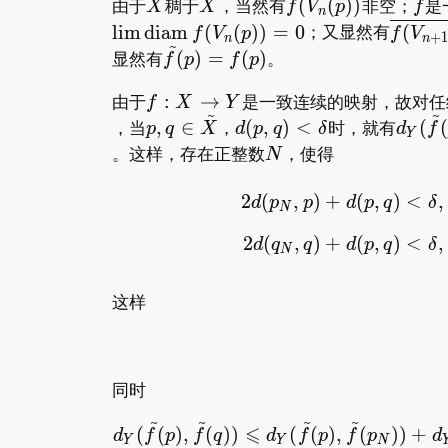
X
\tilde
\overline{f(V_n(p
f
由于
稠于
，当然有
(
(
)
)
非空；
是
X
X
f
V
p
f
n
X
\over
l
i
m
d
i
a
m
(
(
)
)
=
0
；又显然有
(
f
V
p
f
V
+
1
n
n
~
(p))}\
\tilde
显然有
(
)
=
(
)
。
f
p
f
p
\overl
f(p)=f(p)
f:X\to
由于
:
→
是一致连续的映射，故对任
f
X
Y
~
~
Y
p,q\in\tilde
d(p,q)
d_Y(\
，当
,
∈
，
(
,
)
<
时，就有
(
(
p
q
X
d
p
q
δ
d
f
Y
X
<\delta
f(p),\
N
。这样，存在正整数
，使得
N
f(q))
<\var
2
(
,
)
+
(
,
)
<
,
d
p
p
d
p
q
δ
N
2
(
,
)
+
(
,
)
<
,
d
q
q
d
p
q
δ
N
这样
同时
~
~
~
~
⩽
(
(
)
,
(
)
)
(
(
)
,
(
)
)
+
d
f
p
f
q
d
f
p
f
p
d
Y
Y
N