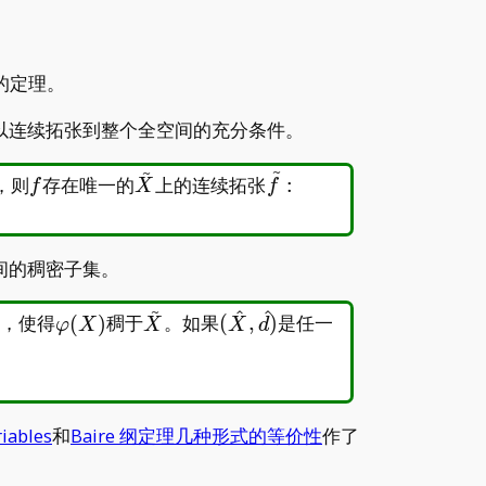
的定理。
以连续拓张到整个全空间的充分条件。
~
~
f
\tilde
\tilde
，则
存在唯一的
上的连续拓张
:
f
X
f
X
f:\tilde
X\to
Y
间的稠密子集。
~
^
^
to\tilde
\varphi(X)
\tilde
(\hat
，使得
(
)
稠于
。如果
(
,
)
是任一
φ
X
X
X
d
X
X,\hat
。
d)
riables
和
Baire 纲定理几种形式的等价性
作了