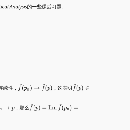
ical Analysis
的一些课后习题。
~
~
~
ilde
\tilde
\tilde
连续性，
(
)
→
(
)
，这表明
(
)
∈
f
p
f
p
f
p
n
f(p_n)\to\tilde
f(p)\in\tilde
f(p)
f(\tilde X)
~
~
_n\to
\tilde
→
，那么
(
)
=
l
i
m
(
)
=
p
f
p
f
p
n
n
f(p)=\lim
\tilde
f(p_n)=\lim