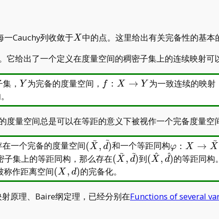
X
一Cauchy列收敛于
中的点。这里给出有关完备性的基本
X
理。它给出了一个定义在度量空间的稠密子集上的连续映射可
Y
f:X\to
子集，
为完备的度量空间，
:
→
为一致连续的映射
Y
f
X
Y
Y
的。
备的度量空间总是可以在等距的意义下被视作一个完备度量空
~
~
~
(\tilde
\varphi:X\
存在一个完备的度量空间
(
,
)
和一个等距同构
:
→
X
d
φ
X
X
~
~
^
^
X,
X
(\tilde
(\hat
密子集上的等距同构，那么存在
(
,
)
到
(
,
)
的等距同构
X
d
X
d
\tilde
X,\tilde
X,\hat
(X,d)
被称作距离空间
(
,
)
的完备化。
X
d
d)
d)
d)
原理、Baire纲定理，已经分别在
Functions of several va