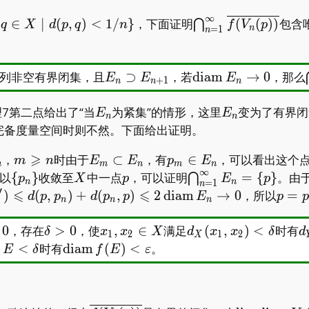
∞
\
\bigcap_{n=1}^\in
{
∈
∣
(
,
)
<
1
/
}
，下面证明
(
(
)
)
包含
⋂
q
X
d
p
q
n
f
V
p
n
=
1
n
\overline{f(V_n(p)
E_n\supset
\operatorname{di
列非空有界闭集，且
⊃
，若
d
i
a
m
→
0
，那么
E
E
E
+
1
n
n
n
E_{n+1}
E_n
E_n
7第二点给出了“当
为紧集”的情形，这里
变为了有界闭
E
E
n
n
完备度量空间时则不然。下面给出证明。
⩾
m\geqslant
E_m\subset
p_m\in
，
时由于
⊂
，有
∈
，可以看出这个点
m
n
E
E
p
E
n
m
n
m
n
∞
n
E_n
E_n
\
X
p
\bigcap_{n=1}^\in
以
{
}
收敛至
中一点
，可以证明
=
{
}
。由
⋂
p
X
p
E
p
n
n
=
1
n
{p_n\}
E_n=\{p\}
′
⩽
⩽
^\prime )\leqslant
p=p^
)
(
,
)
+
(
,
)
2
d
i
a
m
→
0
，所以
=
d
p
p
d
p
p
E
p
p
n
n
n
fty
_n)+d(p_n,p)\leqslant
eratorname{diam}E_n\to0
repsilon>0
\delta>0
x_1,x_2\in
d_X(x_1,x_2)
d
0
，存在
>
0
，使
,
∈
满足
(
,
)
<
时有
δ
x
x
X
d
x
x
δ
d
1
2
1
2
X
X
<\delta
<
ratorname{diam}E<\delta
\operatorname{diam}
m
<
时有
d
i
a
m
(
)
<
。
E
δ
f
E
ε
f(E)<\varepsilon