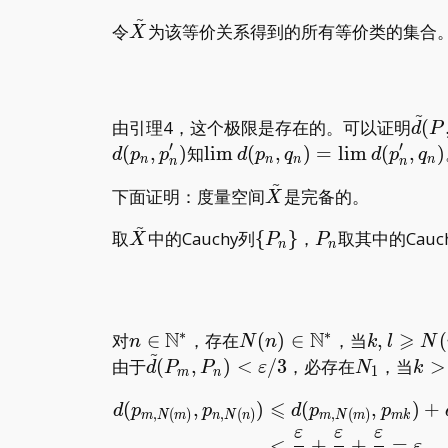
{q_n\}
{p_n\},\
{q_n\},\
~
\tilde
令
为该等价关系得到的所有等价类的集合
X
{q_n\}
{r_n\}
X
~
\til
由引理4，这个极限是存在的。可以证明
(
d
P
(P,
′
′
\lim
(
,
)
知
l
i
m
(
,
)
=
l
i
m
(
,
)
d
p
p
d
p
q
d
p
q
n
n
n
n
n
n
d(p_n,q_n)=\lim
~
\tilde
下面证明：度量空间
是完备的。
X
d(p_n^\prime
X
,q_n)
~
\tilde
\
P_n
取
中的Cauchy列
{
}
，
取其中的Cauc
X
P
P
n
n
X
{P_n\}
∗
∗
N
N
⩾
n\in\mathbb
N(n)\in\mathbb
k,l\geqsl
对
∈
，存在
(
)
∈
，当
,
(
n
N
n
k
l
N
~
N^\ast
N^\ast
N(n)
\tilde{d}
N_1
k>
由于
(
,
)
<
/
3
，必存在
，当
>
d
P
P
ε
N
k
1
m
n
(P_m,P_n)
⩽
(
,
)
(
,
)
+
d
p
p
d
p
p
<\varepsilon/3
,
(
)
,
(
)
,
(
)
m
k
m
N
m
n
N
n
m
N
m
ε
ε
ε
<
+
+
=
.
ε