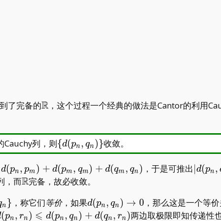
Y
R
\mathbb
到了完备的
，这个过程一个经典的做法是Cantor的利用C
R
\
的Cauchy列，则
{
(
,
)
}
收敛。
d
p
q
n
n
{d(p_n,q_n)\}
\leqslant
|d(p_n
(
,
)
+
(
,
)
+
(
,
)
，于是可推出
∣
(
,
d
p
p
d
p
q
d
q
q
d
p
n
m
m
m
m
n
n
)+d(p_m,q_m)+d(q_m,q_n)
d(p_m
R
\mathbb
y列，而
完备，故必收敛。
d(p_n
R
d(p_n,q_n)\to0
}
，称它们
等价
，如果
(
,
)
→
0
，那么这是一个等价
q
d
p
q
n
n
n
,\
⩽
d(p_n,r_n)\leqslant
(
,
)
(
,
)
+
(
,
)
两边取极限即知传递性
d
p
r
d
p
q
d
q
r
n
n
n
n
n
n