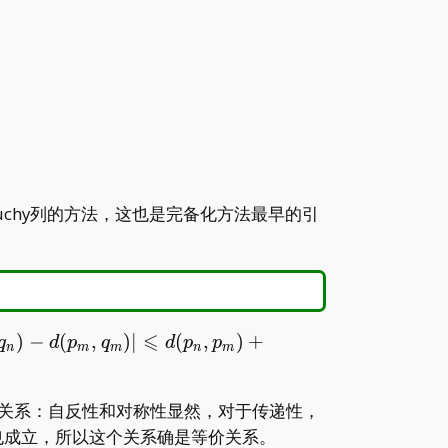
auchy列的方法，这也是完备化方法最早的引
⩽
,q_n)-
)
−
(
,
)
∣
(
,
)
+
q
d
p
q
d
p
p
n
m
m
n
m
,q_m)|\leqslant
,p_m)+d(q_n,q_m)
关系：自反性和对称性显然，对于传递性，
也成立，所以这个关系确是等价关系。