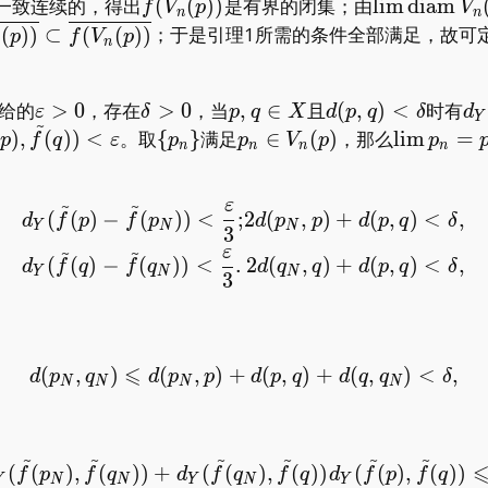
))}
\overline{f(V_n(p))}
\lim\opera
一致连续的，得出
(
(
)
)
是有界的闭集；由
l
i
m
d
i
a
m
f
V
p
V
n
n
line{f(V_{n+1}
(
)
)
⊂
(
(
)
)
；于是引理1所需的条件全部满足，故可
p
f
V
p
n
subset
ine{f(V_n(p))}
\varepsilon>0
\delta>0
p,q\in
d(p,q)
d_
给的
>
0
，存在
>
0
，当
,
∈
且
(
,
)
<
时有
ε
δ
p
q
X
d
p
q
δ
d
Y
~
X
<\delta
<\
tilde
\
p_n\in
\lim
)
,
(
)
)
<
。取
{
}
满足
∈
(
)
，那么
l
i
m
=
p
f
q
ε
p
p
V
p
p
n
n
n
n
tilde
{p_n\}
V_n(p)
p_n=p
~
~
ε
\begin{gathered} 2d(p_N,
epsilon
(
(
)
−
(
)
)
<
;
2
(
,
)
+
(
,
)
<
,
d
f
p
f
p
d
p
p
d
p
q
δ
Y
N
N
3
~
~
ε
(
(
)
−
(
)
)
<
.
2
(
,
)
+
(
,
)
<
,
d
f
q
f
q
d
q
q
d
p
q
δ
Y
N
N
3
⩽
(
,
)
(
,
)
+
d(p_N,q_N)\leqslant d(
(
,
)
+
(
,
)
<
,
d
p
q
d
p
p
d
p
q
d
q
q
δ
N
N
N
N
~
~
~
~
~
~
\begin{aligned} d_Y(\til
(
(
)
,
(
)
)
+
(
(
)
,
(
)
)
(
(
)
,
(
)
)
f
p
f
q
d
f
q
f
q
d
f
p
f
q
Y
N
N
Y
N
Y