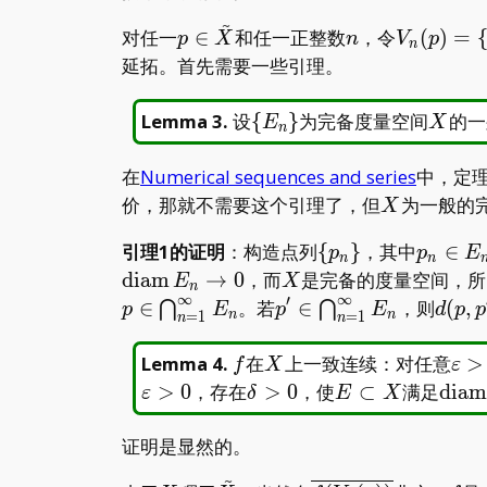
~
p\in\tilde
n
V_n(p)=
对任一
∈
和任一正整数
，令
(
)
=
p
X
n
V
p
n
X
{q\in
延拓。首先需要一些引理。
X\mid
d(p,q)
\
X
Lemma 3
.
设
{
}
为完备度量空间
的一
E
X
n
<1/n\}
{E_n\}
在
Numerical sequences and series
中，定理
X
价，那就不需要这个引理了，但
为一般的
X
\
p_n\in
引理1的证明
：构造点列
{
}
，其中
∈
p
p
E
n
n
{p_n\}
E_n
X
d
i
a
m
→
0
，而
是完备的度量空间，所
E
X
n
∞
∞
′
p^\prime
d(p,p
∈
。若
∈
，则
(
,
⋂
⋂
p
E
p
E
d
p
p
n
n
=
1
=
1
n
n
\in\bigcap_{n=1}^\in
d(p,p
E_n
2\op
f
X
\va
Lemma 4
.
在
上一致连续：对任意
>
f
X
ε
\delta>0
E\subset
\ope
>
0
，存在
>
0
，使
⊂
满足
d
i
a
ε
δ
E
X
X
证明是显然的。
~