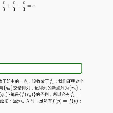
ε
ε
ε
<
+
+
=
.
ε
3
3
3
~
Y
\tilde
敛于
中的一点，设收敛于
；我们证明这个
Y
f
1
f_1
\
\
与
{
}
交错排列，记得到的新点列为
{
}
，
q
r
n
n
~
\}
{q_n\}
{r_n\}
\
\tilde
(
)
}
都是
{
(
)
}
的子列，所以必有
=
q
f
r
f
1
n
n
~
{f(r_n)\}
f_1=\tilde
p\in
\tilde
延拓：当
∈
时，显然有
(
)
=
(
)
；
p
X
f
p
f
p
f_2=\tilde
X
f(p)=f(p)
f_3