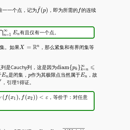
g(p_n)=g(p)
~
fty
\tilde
f
唯一一个点，记为
(
)
，即为所需的
的连续
f
p
f
)}
f(p)
∞
am}E_n\to0
\bigcap_{n=1}^\infty
有且仅有一个点。
⋂
E
n
=
1
n
E_n
R
X=\mathbb
集。如果
=
，那么紧集和有界闭集等
n
X
R^n
∞
⩽
\operatorname{diam}\
列是Cauchy列，这是因为
d
i
a
m
{
}
p
=
k
k
n
{p_k\}_{k=n}^\infty\leqsl
fty
E_n
p
E_n
p\in\bigcap
于
是闭集，
作为其极限点当然属于
，故
E
p
E
n
n
E_n
′
\prime
，引理1得证。
_Y(f(x_1),f(x_2))
\varepsilon>0
(
(
)
,
(
)
)
<
，等价于：对任意
f
x
f
x
ε
1
2
Y
\varepsilon