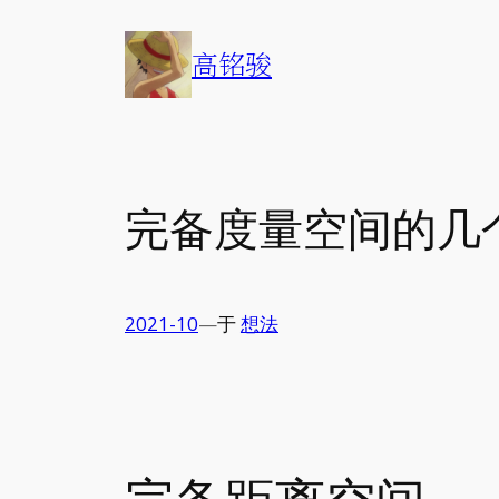
Skip
to
高铭骏
content
完备度量空间的几
2021-10
—
于
想法