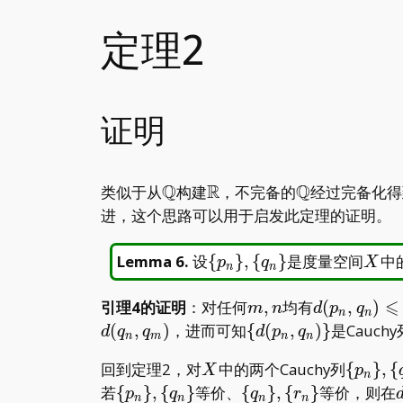
f
定理2
证明
Q
R
Q
\mathbb
\mathbb
\mathbb
类似于从
构建
，不完备的
经过完备化得
Q
R
Q
进，这个思路可以用于启发此定理的证明。
\
X
Lemma 6
.
设
{
}
,
{
}
是度量空间
中
p
q
X
n
n
{p_n\},\
{q_n\}
⩽
m,n
d(p_n,q_n)
引理4的证明
：对任何
,
均有
(
,
)
m
n
d
p
q
n
n
d(p_n,p_m
\
(
,
)
，进而可知
{
(
,
)
}
是Cauch
d
q
q
d
p
q
n
m
n
n
{d(p_n,q_n)\}
X
\
回到定理2，对
中的两个Cauchy列
{
}
,
{
X
p
n
{p_n\}
\
\
若
{
}
,
{
}
等价、
{
}
,
{
}
等价，则在
p
q
q
r
n
n
n
n