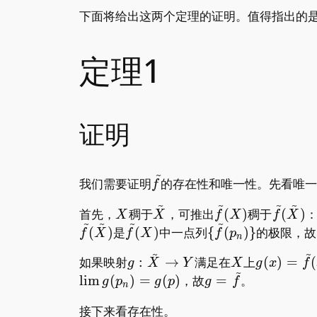
下面将给出这两个定理的证明。值得指出的是，证明
定理1
证明
~
\tilde
我们需要证明
的存在性和唯一性。先看唯一
f
f
~
~
~
~
X
\tilde
\tilde
\tilde
首先，
稠于
，可推出
(
)
稠于
(
)
X
X
f
X
f
X
~
~
~
~
X
f(X)
f(\tild
\tilde
\{\tilde
(
)
是
(
)
中一点列
{
(
)
}
的极限，故
f
X
f
X
f
p
n
X)
f(X)
f(p_n)\}
~
~
g:\tilde
X
g(x)=\til
如果映射
:
→
满足在
上
(
)
=
(
g
X
Y
X
g
x
f
~
X\to Y
f(x)
g=\tilde
l
i
m
(
)
=
(
)
，故
=
。
g
p
g
p
g
f
n
f
接下来看存在性。