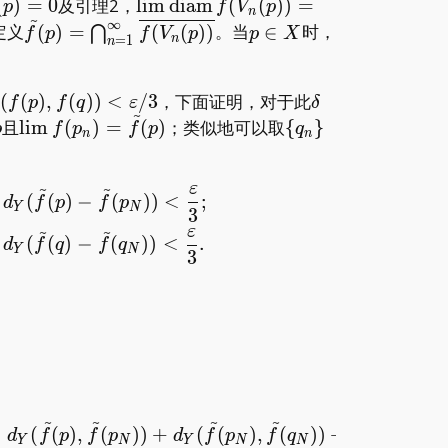
torname{diam}V_n(p)=0
\lim\operatorname{diam}\overlin
(
)
=
0
及引理2，
l
i
m
d
i
a
m
(
(
)
)
=
p
f
V
p
n
~
∞
f(V_n(p))=0
\tilde
p\in
定义
(
)
=
(
(
)
)
。当
∈
时，
⋂
f
p
f
V
p
p
X
n
=
1
n
f(p)=\bigcap_{n=1}^\infty\overline{f(V_n(p))
X
Y(f(p),f(q))
\delta
(
(
)
,
(
)
)
<
/
3
，下面证明，对于此
f
p
f
q
ε
δ
~
varepsilon/3
\lim
\
且
l
i
m
(
)
=
(
)
；类似地可以取
{
}
p
f
p
f
p
q
n
n
f(p_n)=\tilde
{q_n\}
f(p)
~
~
ε
p)+d(p,q)<\delta,\quad d_Y(\tilde f(p)-\tilde f(
(
(
)
−
(
)
)
<
;
d
f
p
f
p
Y
N
3
~
~
ε
(
(
)
−
(
)
)
<
.
d
f
q
f
q
Y
N
3
p_N,p)+d(p,q)+d(q,q_N)<\delta,
~
~
~
~
~
⩽
de f(p),\tilde f(q))&\leqslant d_Y(\tilde f(p),\ti
(
(
)
,
(
)
)
+
(
(
)
,
(
)
)
+
(
(
)
,
d
f
p
f
p
d
f
p
f
q
d
f
q
Y
N
Y
N
N
Y
N