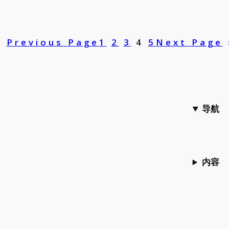
«
Previous Page
1
2
3
4
5
Next Page
导航
内容